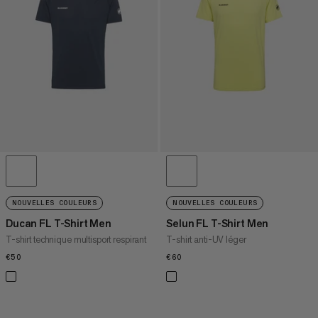
PRIX DÉCROISSANT
NOUVEAUTÉS
ÉVALUATION
NOUVELLES COULEURS
NOUVELLES COULEURS
Ducan FL T-Shirt Men
Selun FL T-Shirt Men
T-shirt technique multisport respirant
T-shirt anti-UV léger
€50
€50
€60
€60