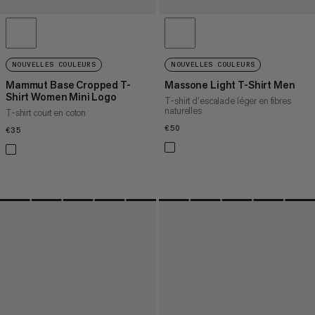
NOUVELLES COULEURS
NOUVELLES COULEURS
Mammut Base Cropped T-
Massone Light T-Shirt Men
Shirt Women Mini Logo
T-shirt d’escalade léger en fibres
naturelles
T-shirt court en coton
€50
€50
€35
€35