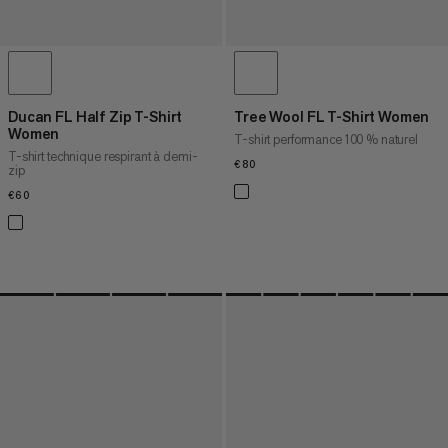
Ducan FL Half Zip T-Shirt
Tree Wool FL T-Shirt Women
Women
T-shirt performance 100 % naturel
T-shirt technique respirant à demi-
€80
€80
zip
€60
€60