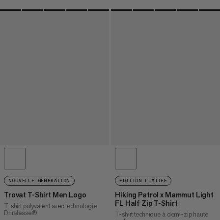
NOUVELLE GÉNÉRATION
ÉDITION LIMITÉE
Trovat T-Shirt Men Logo
Hiking Patrol x Mammut Light
FL Half Zip T-Shirt
T-shirt polyvalent avec technologie
Drirelease®
T-shirt technique à demi-zip haute