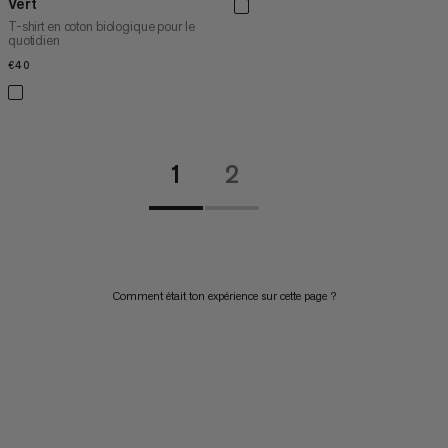
Vert
T-shirt en coton biologique pour le
quotidien
€40
€40
1
2
Comment était ton expérience sur cette page ?