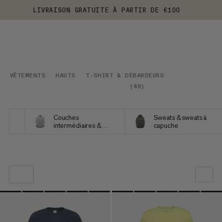
LIVRAISON GRATUITE À PARTIR DE €100
VÊTEMENTS
HAUTS
T-SHIRT & DÉBARDEURS
(
49
)
Couches
Sweats & sweats à
intermédiaires &
capuche
Polaires
NOTRE SELECTION
PRIX CROISSANT