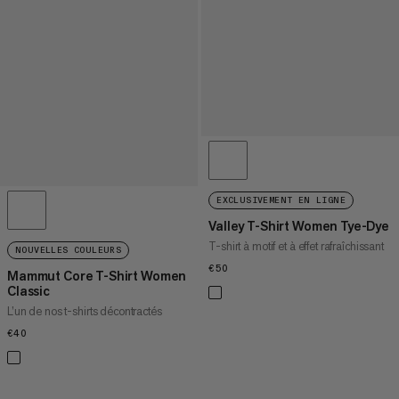
EXCLUSIVEMENT EN LIGNE
Valley T-Shirt Women Tye-Dye
T-shirt à motif et à effet rafraîchissant
NOUVELLES COULEURS
€50
€50
Mammut Core T-Shirt Women
Classic
L’un de nos t-shirts décontractés
€40
€40