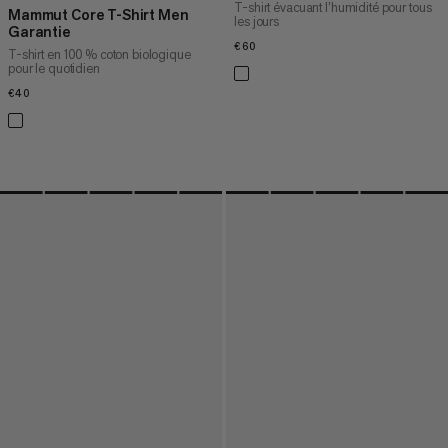
T-shirt évacuant l’humidité pour tous
Mammut Core T-Shirt Men
les jours
Garantie
€60
€60
T-shirt en 100 % coton biologique
pour le quotidien
€40
€40