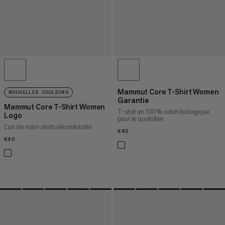
Mammut Core T-Shirt Women
NOUVELLES COULEURS
Garantie
Mammut Core T-Shirt Women
T-shirt en 100 % coton biologique
Logo
pour le quotidien
L’un de nos t-shirts décontractés
€40
€40
€40
€40