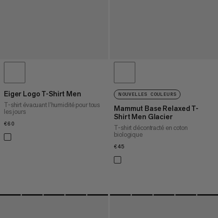
Eiger Logo T-Shirt Men
NOUVELLES COULEURS
T-shirt évacuant l’humidité pour tous
Mammut Base Relaxed T-
les jours
Shirt Men Glacier
€60
€60
T-shirt décontracté en coton
biologique
€45
€45