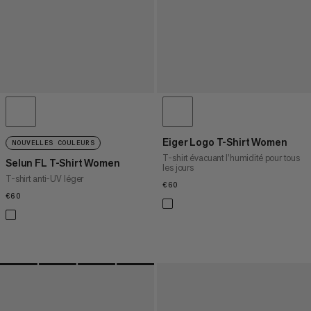
Eiger Logo T-Shirt Women
NOUVELLES COULEURS
T-shirt évacuant l’humidité pour tous
Selun FL T-Shirt Women
les jours
T-shirt anti-UV léger
€60
€60
€60
€60