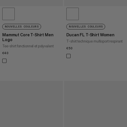
NOUVELLES COULEURS
NOUVELLES COULEURS
Mammut Core T-Shirt Men
Ducan FL T-Shirt Women
Logo
T-shirt technique multisport respirant
Tee-shirt fonctionnel et polyvalent
€50
€50
€40
€40