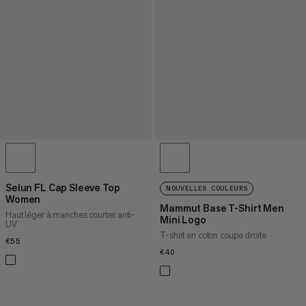
Selun FL Cap Sleeve Top
NOUVELLES COULEURS
Women
Mammut Base T-Shirt Men
Haut léger à manches courtes anti-
Mini Logo
UV
T-shirt en coton coupe droite
€55
€55
€40
€40