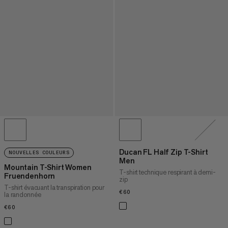
Ducan FL Half Zip T-Shirt
NOUVELLES COULEURS
Men
Mountain T-Shirt Women
T-shirt technique respirant à demi-
Fruendenhorn
zip
T-shirt évacuant la transpiration pour
€60
€60
la randonnée
€60
€60