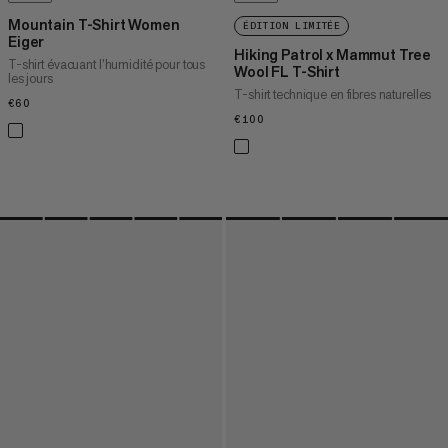
Mountain T-Shirt Women
ÉDITION LIMITÉE
Eiger
Hiking Patrol x Mammut Tree
T-shirt évacuant l’humidité pour tous
Wool FL T-Shirt
les jours
T-shirt technique en fibres naturelles
€60
€60
€100
€100