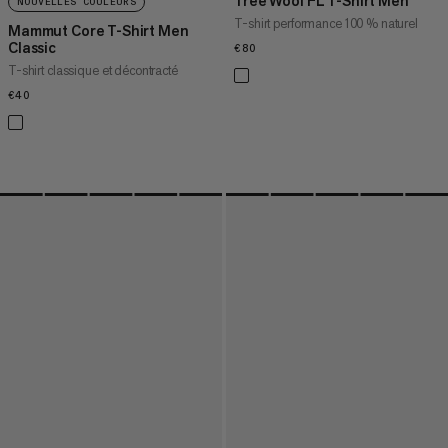
Tree Wool FL T-Shirt Men
NOUVELLES COULEURS
T-shirt performance 100 % naturel
Mammut Core T-Shirt Men
Classic
€80
€80
T-shirt classique et décontracté
€40
€40