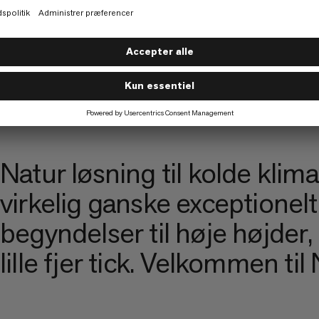
MAMMUT
LANDO PFÖST
Natur løsning til kolde klim
virkelig ganske exceptionel
begyndelser til høje højder
lille fjer tick. Velkommen til