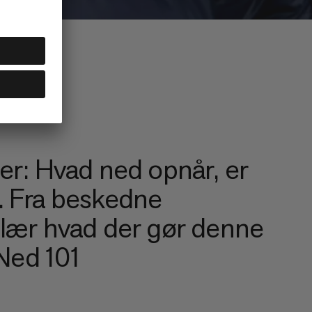
aer: Hvad ned opnår, er
t. Fra beskedne
, lær hvad der gør denne
 Ned 101