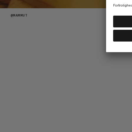
@
MAMMUT