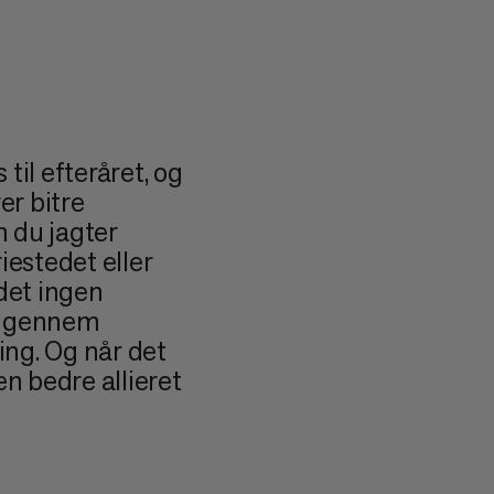
til efteråret, og
er bitre
 du jagter
riestedet eller
 det ingen
rs gennem
ng. Og når det
en bedre allieret