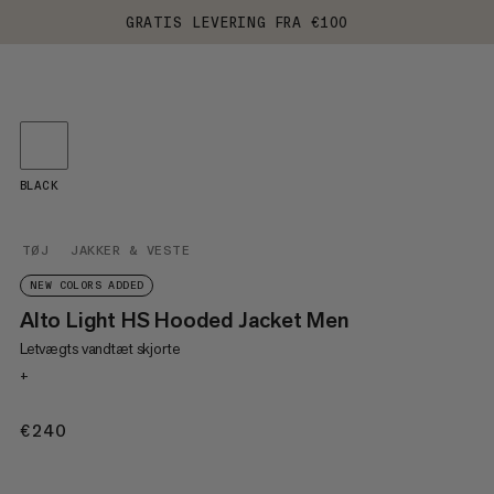
GRATIS LEVERING FRA €100
BLACK
TØJ
JAKKER & VESTE
NEW COLORS ADDED
Alto Light HS Hooded Jacket Men
Letvægts vandtæt skjorte
+
€240
€240