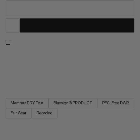
Uanset hvor stien fører dig hen, så gå med tillid i den lette og
vandtætte Alto Light HS. Med en kompromisløs beskyttelse
mod vejret i et minimalistisk design, er Alto Light en af vores
letteste vandreskaller. Det 2,5-lags Mammut DRY Tour-
lamineringsmateriale lavet af genanvendt polyester er...
Mammut DRY Tour
Bluesign® PRODUCT
PFC-Free DWR
Fair Wear
Recycled