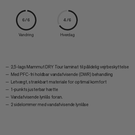
6/6
4/6
Vandring
Hverdag
2,5-lags Mammut DRY Tour laminat til pålidelig vejrbeskyttelse
Med PFC-fri holdbar vandafvisende (DWR) behandling
Letvægt, strækbart materiale for optimal komfort
1-punkts justerbar hætte
Vandafvisende lynlås foran.
2 sidelommer med vandafvisende lynlåse