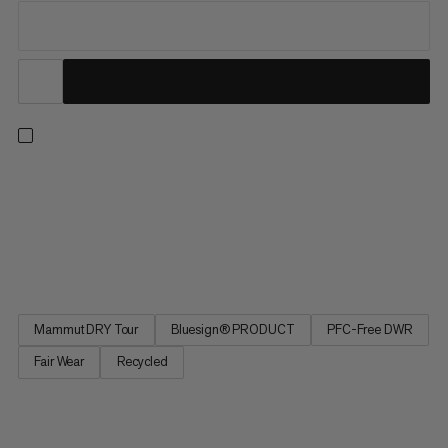
Uanset hvor stien fører dig hen, så gå med tillid i den lette og
vandtætte Alto Light HS. Med en kompromisløs beskyttelse
mod vejret i et minimalistisk design, er Alto Light en af vores
letteste vandreskaller. Det 2,5-lags Mammut DRY Tour-
lamineringsmateriale lavet af genanvendt polyester er...
Mammut DRY Tour
Bluesign® PRODUCT
PFC-Free DWR
Fair Wear
Recycled