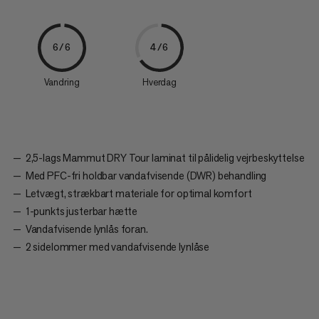
6/6
4/6
Vandring
Hverdag
2,5-lags Mammut DRY Tour laminat til pålidelig vejrbeskyttelse
Med PFC-fri holdbar vandafvisende (DWR) behandling
Letvægt, strækbart materiale for optimal komfort
1-punkts justerbar hætte
Vandafvisende lynlås foran.
2 sidelommer med vandafvisende lynlåse