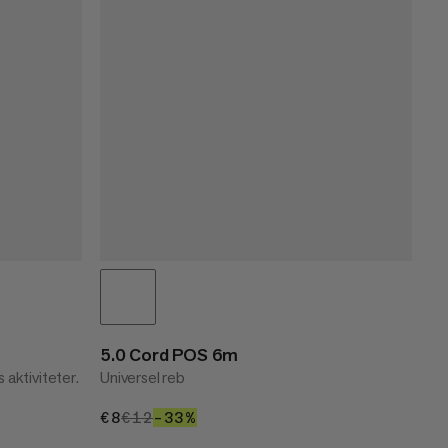
5.0 Cord POS 6m
s aktiviteter.
Universel reb
€8
€8
€12
€12
–33%
33%