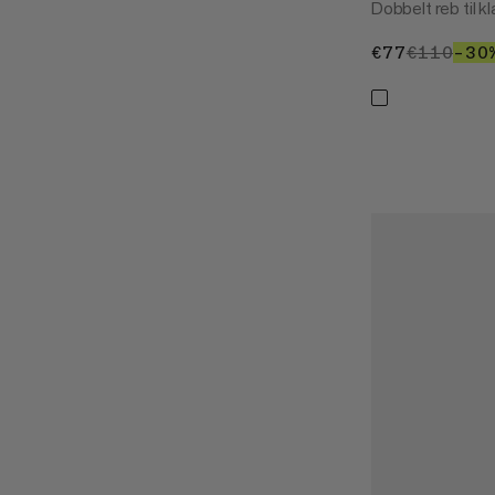
Dobbelt reb til k
€77
€77
€110
€11
–30