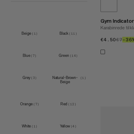
65 cm
(
1
)
90 cm
(
1
)
Gym Indicator
120 cm
(
1
)
Karabinrede til kl
Beige
Black
(
1
)
(
11
)
€4.50
€4.50
€7
€7
–36
Blue
Green
(
7
)
(
14
)
Grey
Natural-Brown-
(
3
)
(
1
)
Beige
Orange
Red
(
7
)
(
12
)
White
Yellow
(
1
)
(
4
)