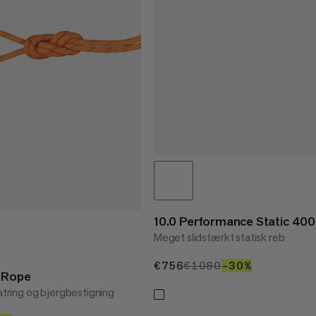
10.0 Performance Static 40
Meget slidstærkt statisk reb
€756
€756
€1080
€1080
–30%
30%
y Rope
latring og bjergbestigning