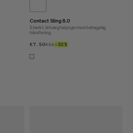
Contact Sling 8.0
Stærkt, letvægtsslynge med behagelig
håndtering
€7.50
€7.50
€11
€11
–32%
32%