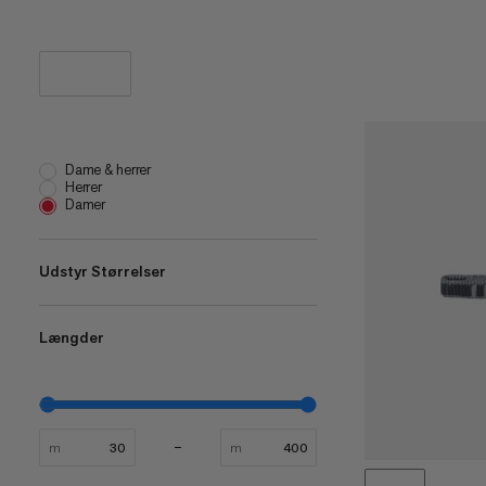
Dame & herrer
Herrer
Damer
Udstyr Størrelser
Længder
one size
(
6
)
XS-M
(
1
)
30 cm
(
1
)
50 cm
(
1
)
m
m
60 cm
(
1
)