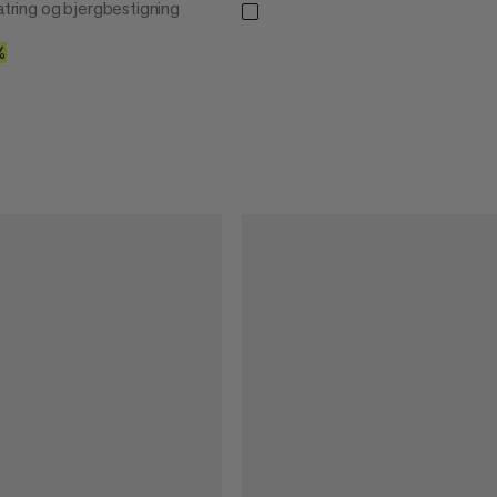
latring og bjergbestigning
0
%
30%