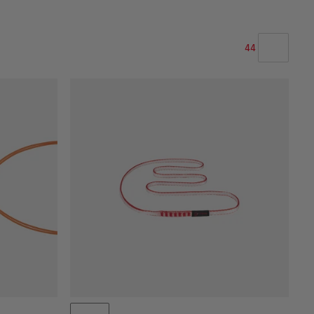
44
VORES ANBEFALING
PRIS LAV TIL HØJ
PRIS HØJ TIL LAV
HVAD ER NYT
VURDERING