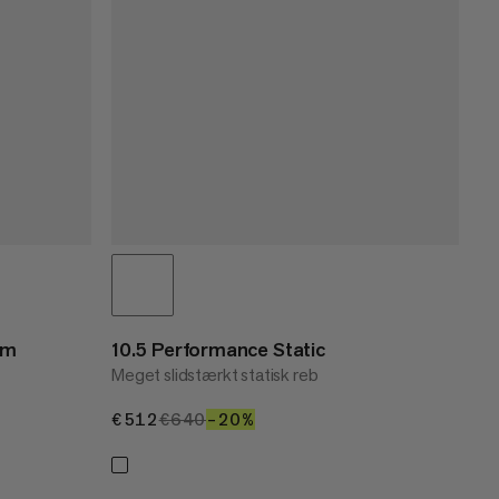
0m
10.5 Performance Static
Meget slidstærkt statisk reb
€512
€512
€640
€640
–20%
20%