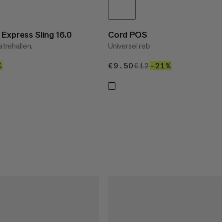
 Express Sling 16.0
Cord POS
atrehallen.
Universel reb
%
36%
€9.50
€9.50
€12
€12
–21%
21%