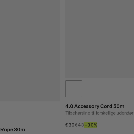
4.0 Accessory Cord 50m
Tilbehørsline til forskellige udendør
€30
€30
€43
€43
–30%
30%
y Rope 30m