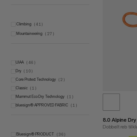
climbing
(
41
)
mountaineering
(
27
)
UIAA
(
46
)
Dry
UIAA
(
10
)
(
36
)
Core Protect Technology
UIAA Water Repellent
(
(
2
10
)
)
Classic
(
1
)
Mammut Eco Dry Technology
(
1
)
bluesign® APPROVED FABRIC
(
1
)
8.0 Alpine Dr
Dobbelt reb til k
bluesign® PRODUCT
(
36
)