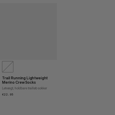
Trail Running Lightweight
Merino Crew Socks
Letvægt, holdbare trailløb sokker
€22.95
€22.95