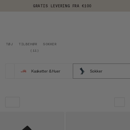
GRATIS LEVERING FRA €100
TØJ
TILBEHØR
SOKKER
(
11
)
Kasketter & Huer
Sokker
VORES ANBEFALING
PRIS LAV TIL HØJ