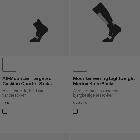
All-Mountain Targeted
Mountaineering Lightweight
Cushion Quarter Socks
Merino Knee Socks
Hurtigtørrende, holdbare
Åndbare, merinoblandede
vandresokker
bjergbestigelsessokker
€19
€19
€29.95
€29.95