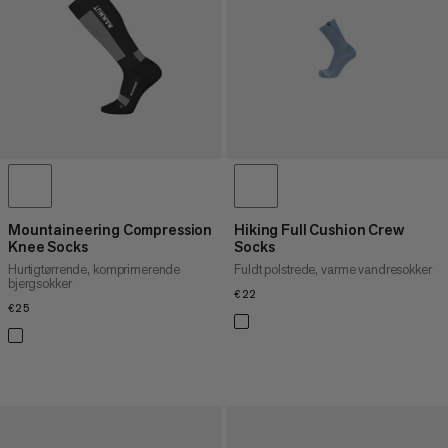
PRIS HØJ TIL LAV
HVAD ER NYT
VURDERING
Mountaineering Compression
Hiking Full Cushion Crew
Knee Socks
Socks
Hurtigtørrende, komprimerende
Fuldt polstrede, varme vandresokker
bjergsokker
€22
€22
€25
€25