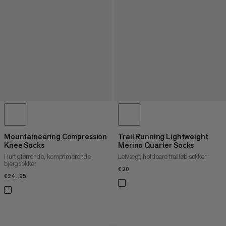
Mountaineering Compression
Trail Running Lightweight
Knee Socks
Merino Quarter Socks
Hurtigtørrende, komprimerende
Letvægt, holdbare trailløb sokker
bjergsokker
€20
€20
€24.95
€24.95