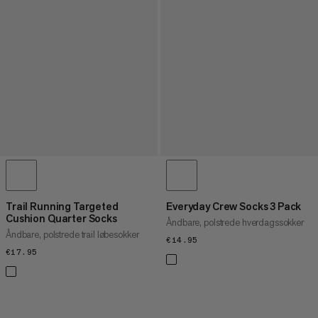
Trail Running Targeted
Everyday Crew Socks 3 Pack
Cushion Quarter Socks
Åndbare, polstrede hverdagssokker
Åndbare, polstrede trail løbesokker
€14.95
€14.95
€17.95
€17.95