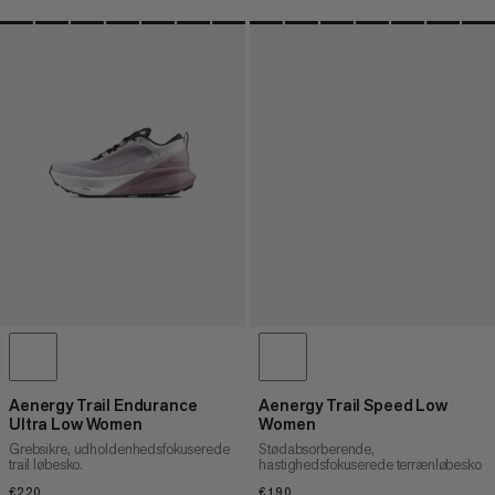
Aenergy Trail Endurance
Aenergy Trail Speed Low
Ultra Low Women
Women
Grebsikre, udholdenhedsfokuserede
Stødabsorberende,
trail løbesko.
hastighedsfokuserede terrænløbesko
€220
€220
€190
€190