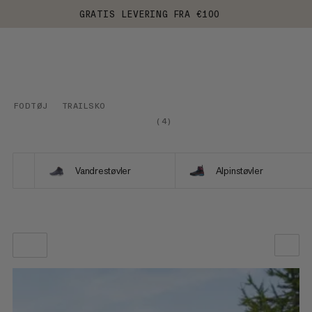
GRATIS LEVERING FRA €100
FODTØJ
TRAILSKO
(
4
)
Vandrestøvler
Alpinstøvler
VORES ANBEFALING
PRIS LAV TIL HØJ