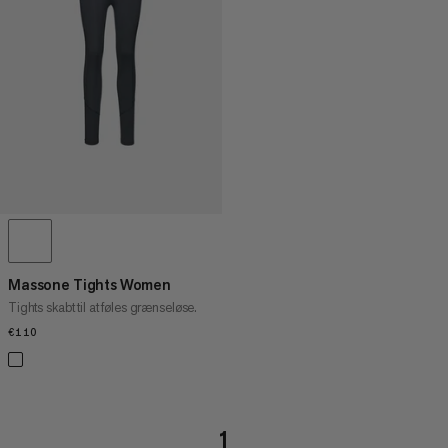
PRIS HØJ TIL LAV
HVAD ER NYT
VURDERING
Massone Tights Women
Tights skabt til at føles grænseløse.
€110
€110
1