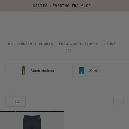
GRATIS LEVERING FRA €100
TØJ
BUKSER & SHORTS
LEGGINGS & TIGHTS
REJSE
(
1
)
Vandrebukser
Shorts
(1)
VORES ANBEFALING
PRIS LAV TIL HØJ