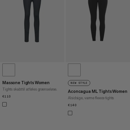
PRIS HØJ TIL LAV
HVAD ER NYT
VURDERING
Massone Tights Women
NEW STYLE
Tights skabt til at føles grænseløse.
Aconcagua ML Tights Women
€110
€110
Alsidsige, varme fleece tights
€140
€140