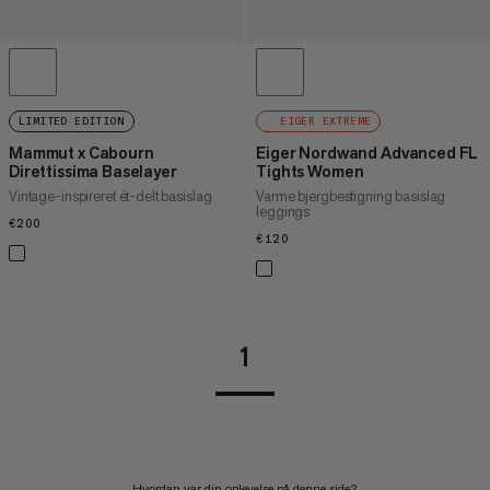
LIMITED EDITION
EIGER EXTREME
Mammut x Cabourn
Eiger Nordwand Advanced FL
Direttissima Baselayer
Tights Women
Vintage-inspireret ét-delt basislag
Varme bjergbestigning basislag
leggings
€200
€200
€120
€120
1
Hvordan var din oplevelse på denne side?