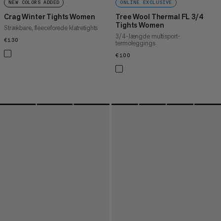
NEW COLORS ADDED
ONLINE EXCLUSIVE
Crag Winter Tights Women
Tree Wool Thermal FL 3/4
Tights Women
Strækbare, fleeceforede klatretights
3/4-længde multisport-
€130
€130
termoleggings
€100
€100