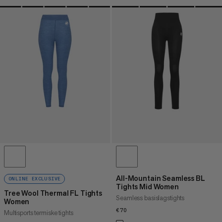
All-Mountain Seamless BL
ONLINE EXCLUSIVE
Tights Mid Women
Tree Wool Thermal FL Tights
Seamless basislagstights
Women
€70
€70
Multisports termiske tights