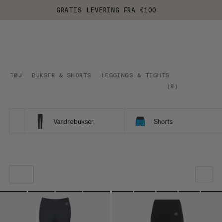
GRATIS LEVERING FRA €100
TØJ
BUKSER & SHORTS
LEGGINGS & TIGHTS
(
8
)
Vandrebukser
Shorts
VORES ANBEFALING
PRIS LAV TIL HØJ