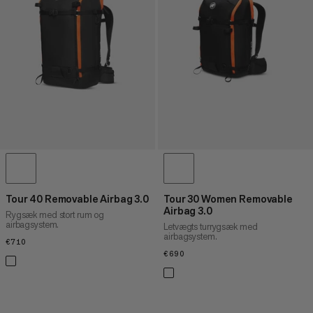
PRIS HØJ TIL LAV
HVAD ER NYT
VURDERING
Tour 40 Removable Airbag 3.0
Tour 30 Women Removable
Airbag 3.0
Rygsæk med stort rum og
airbagsystem.
Letvægts turrygsæk med
airbagsystem.
€710
€710
€690
€690