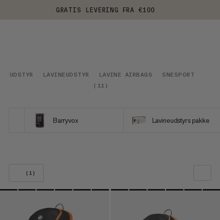
GRATIS LEVERING FRA €100
UDSTYR
LAVINEUDSTYR
LAVINE AIRBAGS
SNESPORT
(
11
)
Barryvox
Lavineudstyrs pakke
(1)
VORES ANBEFALING
PRIS LAV TIL HØJ