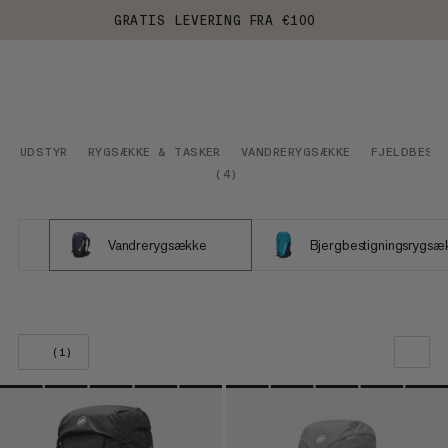
GRATIS LEVERING FRA €100
UDSTYR
RYGSÆKKE & TASKER
VANDRERYGSÆKKE
FJELDBEST
(
4
)
Vandrerygsække
Bjergbestigningsrygsæ
(1)
VORES ANBEFALING
PRIS LAV TIL HØJ