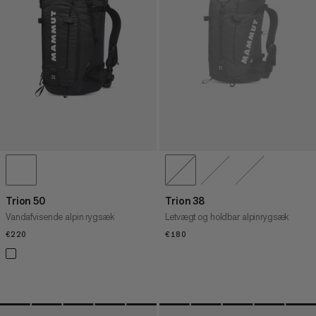
PRIS HØJ TIL LAV
HVAD ER NYT
VURDERING
Trion 50
Trion 38
Vandafvisende alpin rygsæk
Letvægt og holdbar alpinrygsæk
€220
€220
€180
€180