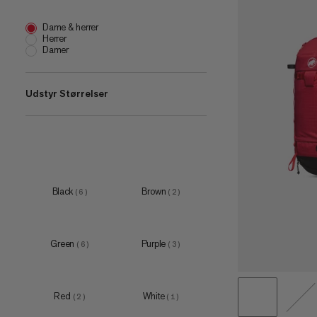
Dame & herrer
Herrer
Damer
Udstyr Størrelser
18 L
(
3
)
20-25 L
(
1
)
22 L
(
2
)
Black
Brown
(
6
)
(
2
)
28 L
(
3
)
32 L
(
2
)
Green
Purple
(
6
)
(
3
)
35 L
(
3
)
Red
White
(
2
)
(
1
)