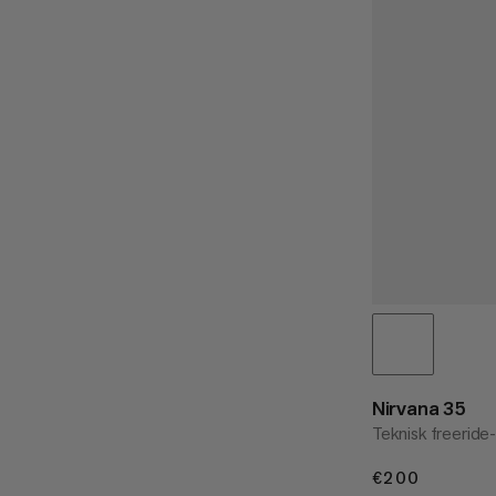
Nirvana 35
Teknisk freerid
€200
€200