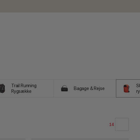
Trail Running
S
Bagage & Rejse
Rygsække
r
14
VORES ANBEFALING