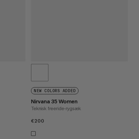
NEW COLORS ADDED
Nirvana 35 Women
Teknisk freeride-rygsæk
€200
€200