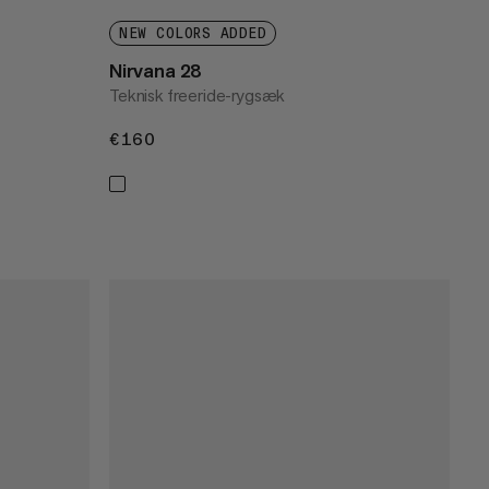
NEW COLORS ADDED
Nirvana 28
Teknisk freeride-rygsæk
€160
€160