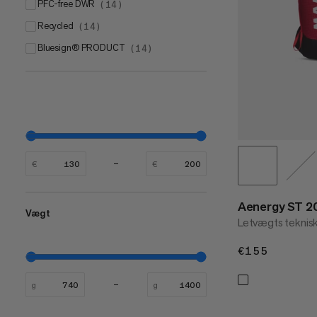
PFC-free DWR
(
14
)
Recycled
(
14
)
bluesign® PRODUCT
(
14
)
€
€
Aenergy ST 2
Vægt
Letvægts teknisk
€155
€155
g
g