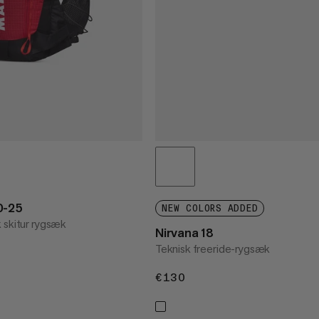
0-25
NEW COLORS ADDED
 skitur rygsæk
Nirvana 18
Teknisk freeride-rygsæk
€130
€130