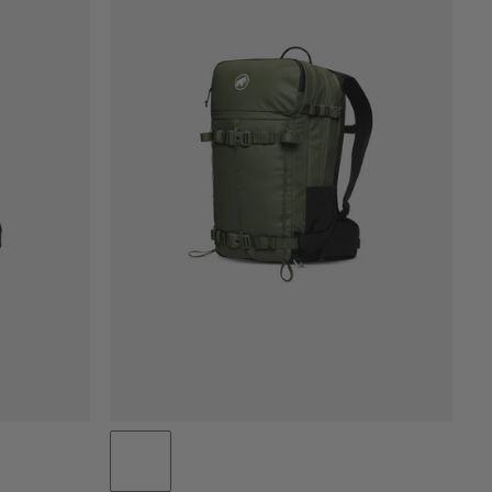
PRIS LAV TIL HØJ
PRIS HØJ TIL LAV
HVAD ER NYT
VURDERING