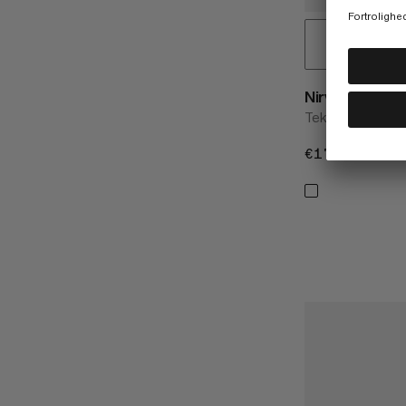
Nirvana 28
Teknisk freerid
€170
€170