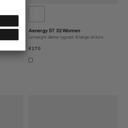
Aenergy ST 32 Women
Letvægts dame-rygsæk til lange skiture.
€170
€170