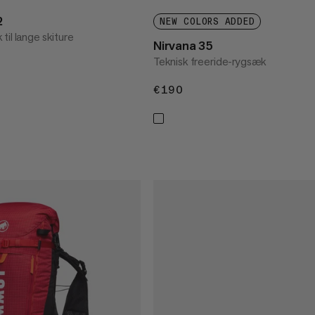
2
NEW COLORS ADDED
il lange skiture
Nirvana 35
Teknisk freeride-rygsæk
€190
€190