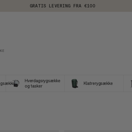
GRATIS LEVERING FRA €100
KE
Hverdagsrygsække
rygsække
Klatrerygsække
og tasker