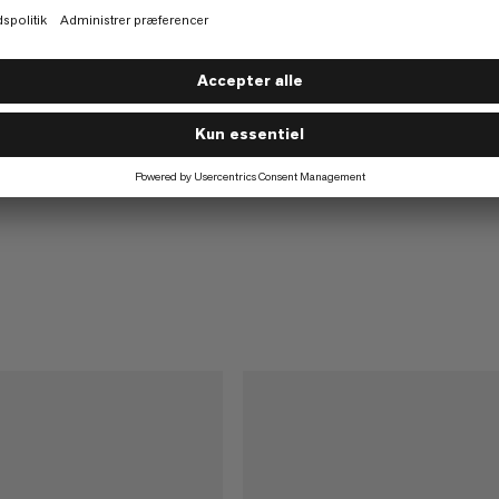
Nirvana 18 Women
Teknisk freeride-rygsæk
€135
€135
e-rygsæk