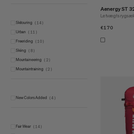
Aenergy ST 3
Letvægts rygsæk t
skitouring
(
14
)
€170
€170
urban
(
11
)
freeriding
(
10
)
skiing
(
8
)
mountaineering
(
2
)
mountaintraining
(
2
)
New Colors Added
(
4
)
Fair Wear
(
14
)