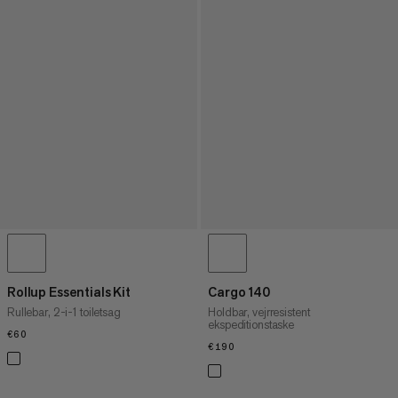
Rollup Essentials Kit
Cargo 140
Rullebar, 2-i-1 toiletsag
Holdbar, vejrresistent
ekspeditionstaske
€60
€60
€190
€190