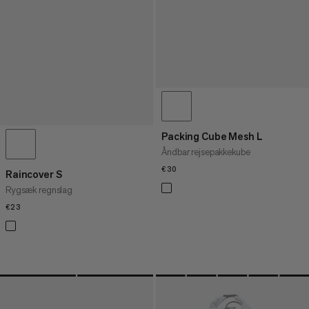
Packing Cube Mesh L
Åndbar rejsepakkekube
€30
€30
Raincover S
Rygsæk regnslag
€23
€23