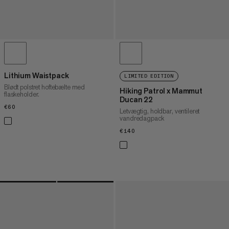
Lithium Waistpack
LIMITED EDITION
Blødt polstret hoftebælte med
Hiking Patrol x Mammut
flaskeholder.
Ducan 22
€60
€60
Letvægtig, holdbar, ventileret
vandredagpack
€140
€140