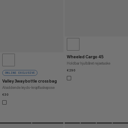
Wheeled Cargo 45
Holdbar hjulbåret rejsetaske
€290
€290
ONLINE EXCLUSIVE
Valley 3way bottle cross bag
Alsiddende kryds-kropflaskepose
€30
€30