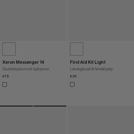
Xeron Messenger 14
First Aid Kit Light
Skuldertaske med laptoprum
Letvægtssæt til førstehjælp
€75
€75
€35
€35