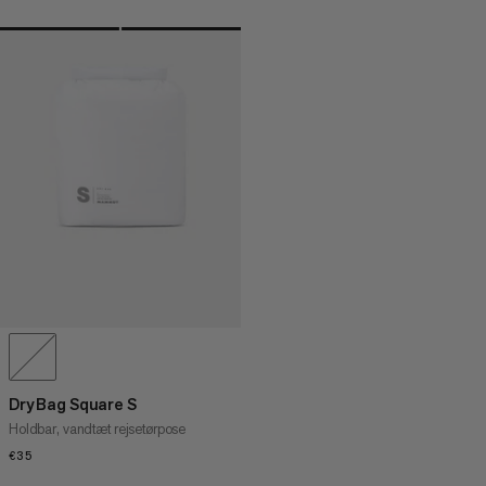
Dry Bag Square S
Holdbar, vandtæt rejsetørpose
€35
€35