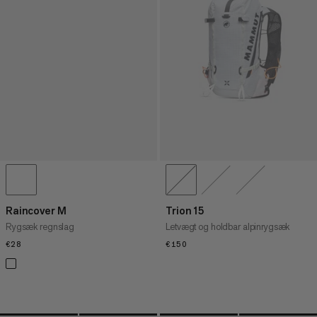
Raincover M
Trion 15
Rygsæk regnslag
Letvægt og holdbar alpinrygsæk
€28
€28
€150
€150