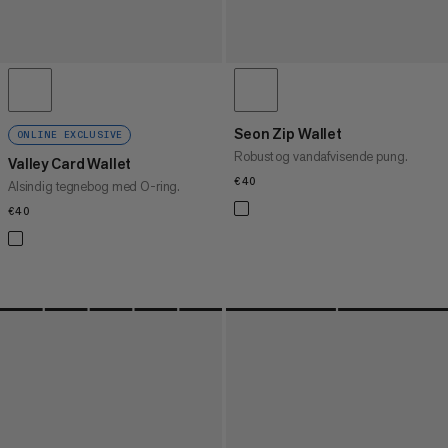
Seon Zip Wallet
ONLINE EXCLUSIVE
Robust og vandafvisende pung.
Valley Card Wallet
€40
€40
Alsindig tegnebog med O-ring.
€40
€40