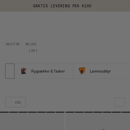
GRATIS LEVERING FRA €100
UDSTYR
REJSE
(
35
)
Rygsække & Tasker
Lavineudstyr
(1)
VORES ANBEFALING
PRIS LAV TIL HØJ