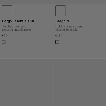
Cargo Essentials Kit
Cargo 70
Holdbar, rummelig
Holdbar, vejrresistent
ekspeditionstoilettaske
ekspeditionstaske
€50
€50
€160
€160