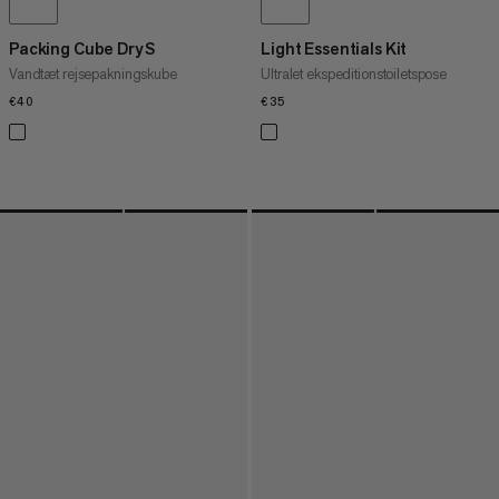
Packing Cube Dry S
Light Essentials Kit
Vandtæt rejsepakningskube
Ultralet ekspeditionstoiletspose
€40
€40
€35
€35