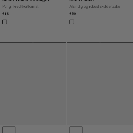
Pung i kreditkortformat
Alsindig og robust skuldertaske
€18
€18
€50
€50