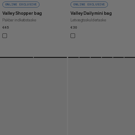
ONLINE EXCLUSIVE
ONLINE EXCLUSIVE
Valley Shopper bag
Valley Daily mini bag
Pakbar indkøbstaske
Letvægtsskuldertaske
€45
€45
€30
€30