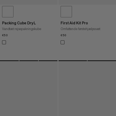
Packing Cube Dry L
First Aid Kit Pro
Vandtæt rejsepakningskube
Omfattende førstehjælpssæt
€50
€50
€50
€50