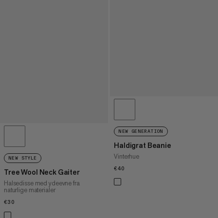
NEW GENERATION
Haldigrat Beanie
Vinterhue
NEW STYLE
€40
€40
Tree Wool Neck Gaiter
Halsedisse med ydeevne fra
naturlige materialer
€30
€30