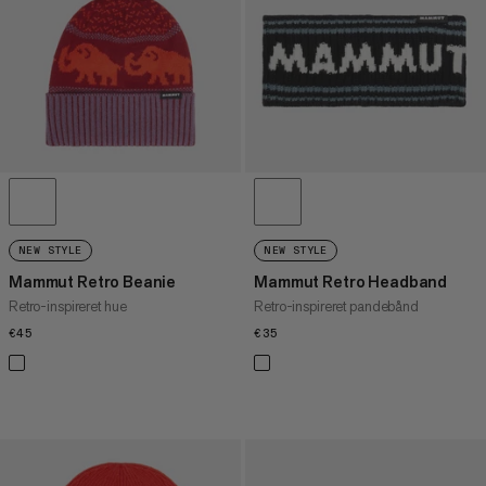
PRIS HØJ TIL LAV
HVAD ER NYT
VURDERING
NEW STYLE
NEW STYLE
Mammut Retro Beanie
Mammut Retro Headband
Retro-inspireret hue
Retro-inspireret pandebånd
€45
€45
€35
€35