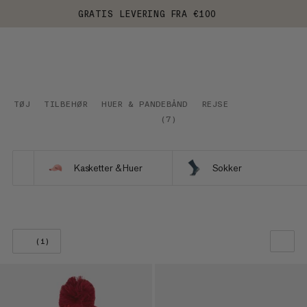
GRATIS LEVERING FRA €100
TØJ
TILBEHØR
HUER & PANDEBÅND
REJSE
(
7
)
Kasketter & Huer
Sokker
(1)
VORES ANBEFALING
PRIS LAV TIL HØJ