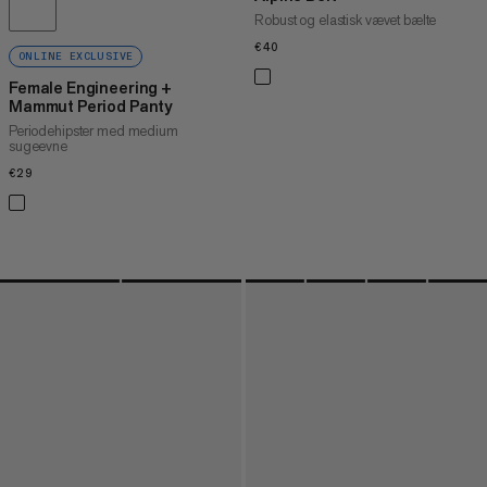
Robust og elastisk vævet bælte
€40
€40
ONLINE EXCLUSIVE
Female Engineering +
Mammut Period Panty
Periodehipster med medium
sugeevne
€29
€29