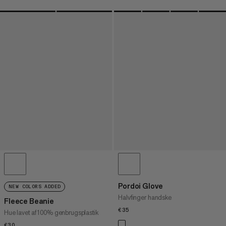
Pordoi Glove
NEW COLORS ADDED
Halvfinger handske
Fleece Beanie
€35
€35
Hue lavet af 100% genbrugsplastik
€30
€30