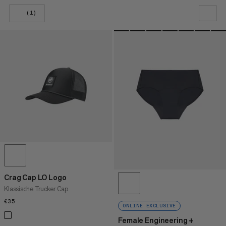
(1)
VORES ANBEFALING
PRIS LAV TIL HØJ
PRIS HØJ TIL LAV
HVAD ER NYT
VURDERING
Crag Cap LO Logo
Klassische Trucker Cap
€35
€35
ONLINE EXCLUSIVE
Female Engineering +