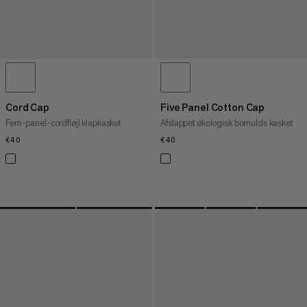
Cord Cap
Five Panel Cotton Cap
Fem-panel-cordfløjl klapkasket
Afslappet økologisk bomulds kasket
€40
€40
€40
€40