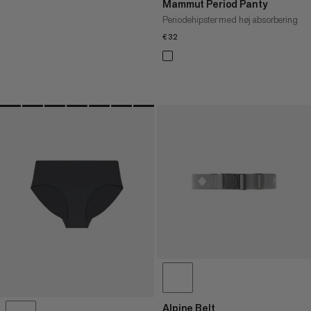
Mammut Period Panty
Periodehipster med høj absorbering
€32
€32
Alpine Belt