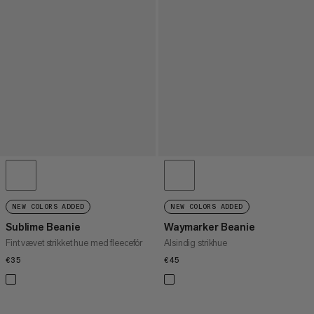
NEW COLORS ADDED
NEW COLORS ADDED
Sublime Beanie
Waymarker Beanie
Fint vævet strikket hue med fleecefór
Alsindig strikhue
€35
€35
€45
€45