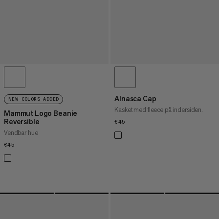
Alnasca Cap
NEW COLORS ADDED
Kasket med fleece på indersiden.
Mammut Logo Beanie
Reversible
€45
€45
Vendbar hue
€45
€45