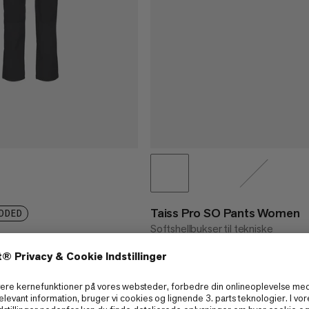
Taiss Pro SO Pants Women
DDED
Softshellbukser til tekniske
e SO Pants Women
vinteraktiviteter.
e all-sæson vandreshorts
€280
€280