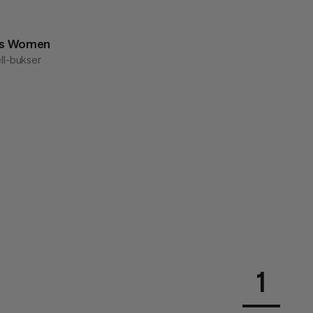
ts Women
ll-bukser
1