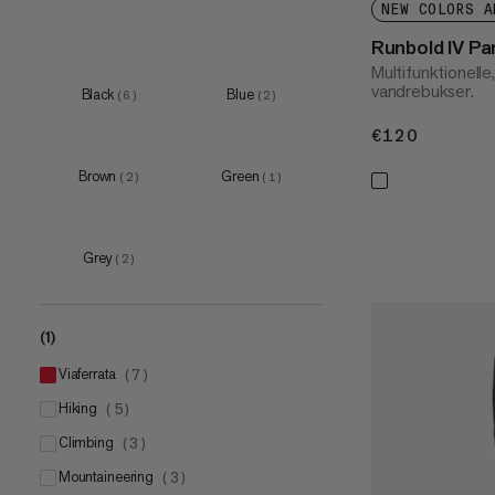
NEW COLORS A
Runbold IV P
Multifunktionelle
vandrebukser.
Black
Blue
(
6
)
(
2
)
€120
€120
Brown
Green
(
2
)
(
1
)
Grey
(
2
)
(1)
viaferrata
(
7
)
hiking
(
5
)
climbing
(
3
)
mountaineering
(
3
)