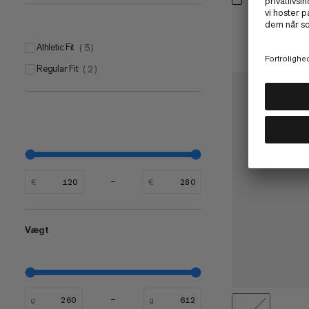
Athletic Fit
(
5
)
Regular Fit
(
2
)
€
€
Vægt
g
g