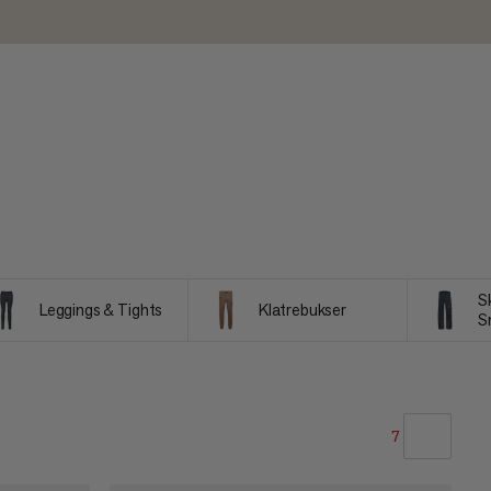
S
Leggings & Tights
Klatrebukser
S
7
VORES ANBEFALING