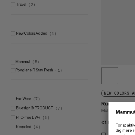
travel
(
2
)
New Colors Added
(
4
)
Mammut
(
5
)
Polygiene R Stay Fresh
Mammut FLEXGUARD Active
(
1
)
(
4
)
Mammut SOFtechTM
(
1
)
NEW COLORS A
Fair Wear
(
7
)
Runbold Guid
bluesign® PRODUCT
(
7
)
Multifunktionell
PFC-free DWR
(
5
)
€150
€150
Recycled
(
4
)