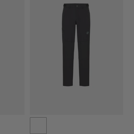
PRIS LAV TIL HØJ
PRIS HØJ TIL LAV
HVAD ER NYT
VURDERING