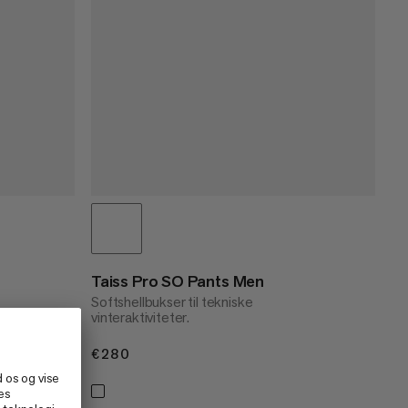
Taiss Pro SO Pants Men
Softshellbukser til tekniske
vinteraktiviteter.
€280
€280