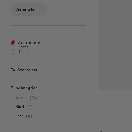
Viaferrata
Dame & herrer
Herrer
Damer
Tøj Størrelser
Bundlængder
UK 6
(
3
)
UK 8
normal
(
3
)
(
6
)
UK 10
short
(
2
)
(
6
)
UK 12
long
(
3
)
(
6
)
UK 14
(
3
)