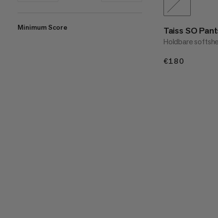
Minimum Score
Taiss SO Pan
Holdbare softshe
€180
€180