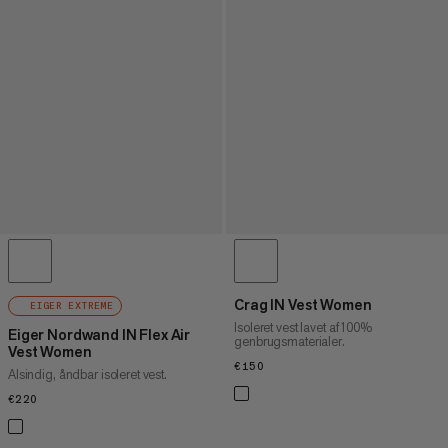
Crag IN Vest Women
EIGER EXTREME
Isoleret vest lavet af 100%
Eiger Nordwand IN Flex Air
genbrugsmaterialer.
Vest Women
€150
€150
Alsindig, åndbar isoleret vest.
€220
€220