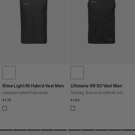
PRIS HØJ TIL LAV
HVAD ER NYT
VURDERING
Rime Light IN Hybrid Vest Men
Ultimate VIII SO Vest Men
Letvægts isoleret hybridvest
Alsidsig, året rundt softshell vest
€175
€175
€190
€190