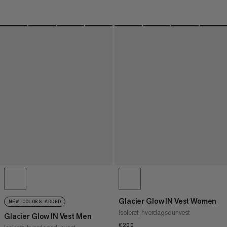
Glacier Glow IN Vest Women
NEW COLORS ADDED
Isoleret, hverdagsdunvest
Glacier Glow IN Vest Men
€200
€200