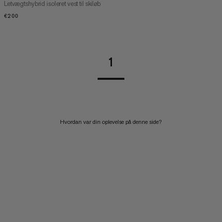
Letvægtshybrid isoleret vest til skiløb
€200
€200
1
Hvordan var din oplevelse på denne side?