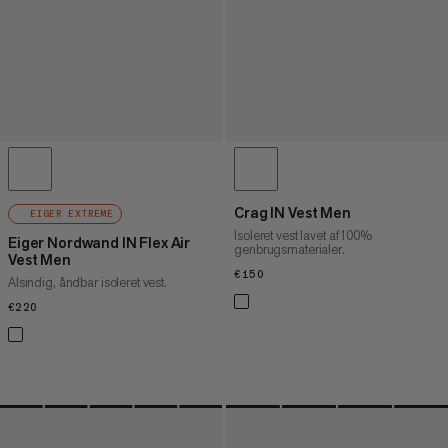
Crag IN Vest Men
EIGER EXTREME
Isoleret vest lavet af 100%
Eiger Nordwand IN Flex Air
genbrugsmaterialer.
Vest Men
€150
€150
Alsindig, åndbar isoleret vest.
€220
€220