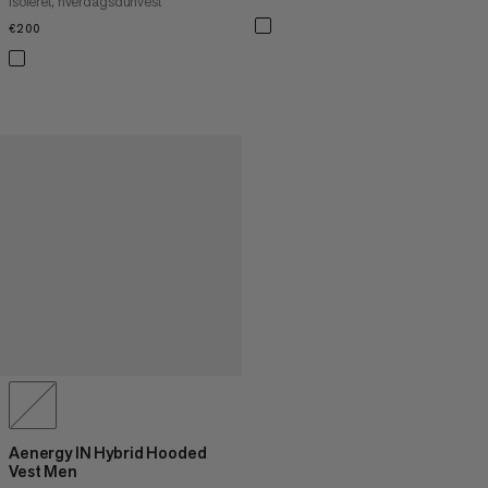
Isoleret, hverdagsdunvest
€200
€200
Aenergy IN Hybrid Hooded
Vest Men