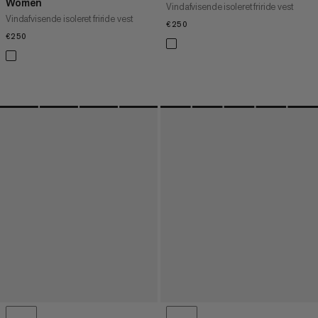
Women
Vindafvisende isoleret friride vest
Vindafvisende isoleret friride vest
€250
€250
€250
€250