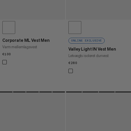
Corporate ML Vest Men
ONLINE EXCLUSIVE
Varm mellemlagsvest
Valley Light IN Vest Men
€100
€100
Letvægts isoleret dunvest
€280
€280