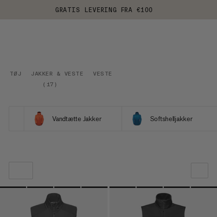
GRATIS LEVERING FRA €100
TØJ
JAKKER & VESTE
VESTE
(
17
)
Vandtætte Jakker
Softshelljakker
VORES ANBEFALING
PRIS LAV TIL HØJ