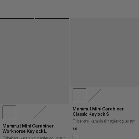
Mammut Mini Carabiner
Classic Keylock S
Tilbehørs-karabin til nøgler og udstyr
Mammut Mini Carabiner
€6
€6
Workhorse Keylock L
Tilbehørs-karabin til nøgler og udstyr