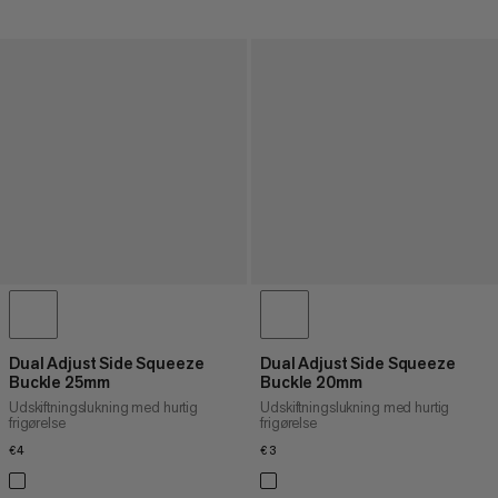
Dual Adjust Side Squeeze
Dual Adjust Side Squeeze
Buckle 25mm
Buckle 20mm
Udskiftningslukning med hurtig
Udskiftningslukning med hurtig
frigørelse
frigørelse
€4
€4
€3
€3