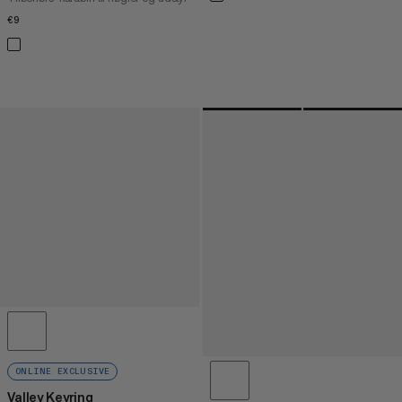
€9
€9
ONLINE EXCLUSIVE
Valley Keyring