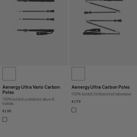
PRIS HØJ TIL LAV
HVAD ER NYT
VURDERING
Aenergy Ultra Vario Carbon
Aenergy Ultra Carbon Poles
Poles
100% kulstof, foldbare trail løbestave
100% kulstof, justerbare stave til
€170
€170
trailløb.
€190
€190