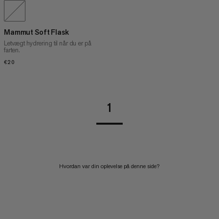
Mammut Soft Flask
Letvægt hydrering til når du er på
farten.
€20
€20
1
Hvordan var din oplevelse på denne side?