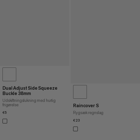
Dual Adjust Side Squeeze
Buckle 38mm
Udskiftningslukning med hurtig
frigørelse
Raincover S
Rygsæk regnslag
€5
€5
€23
€23