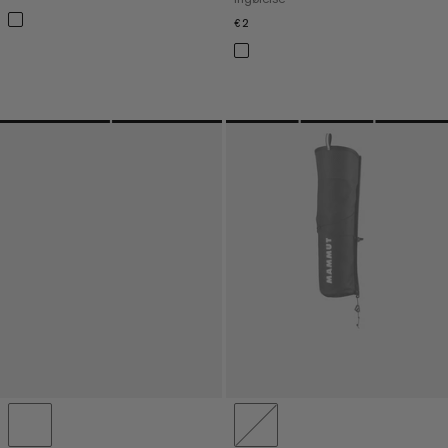
€2
€2