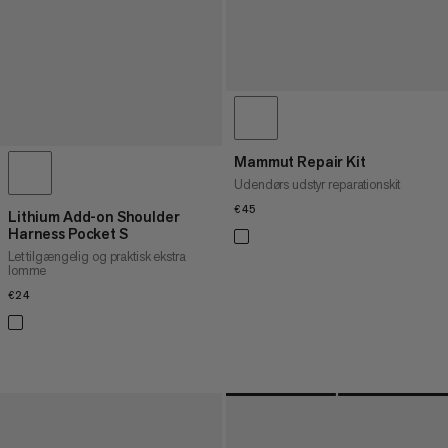
Mammut Repair Kit
Udendørs udstyr reparationskit
€45
€45
Lithium Add-on Shoulder
Harness Pocket S
Let tilgængelig og praktisk ekstra
lomme
€24
€24