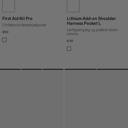
First Aid Kit Pro
Lithium Add-on Shoulder
Harness Pocket L
Omfattende førstehjælpssæt
Let tilgængelig og praktisk ekstra
€50
€50
lomme
€30
€30