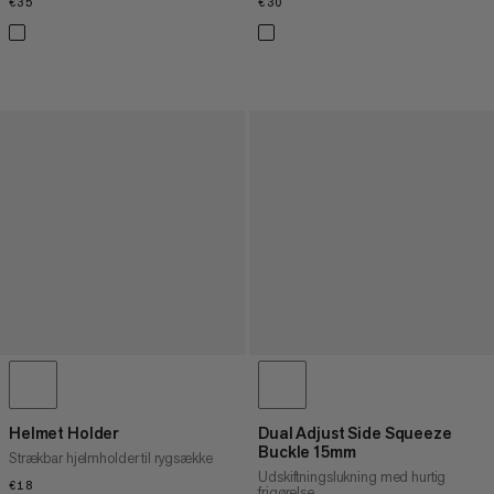
€35
€35
€30
€30
Helmet Holder
Dual Adjust Side Squeeze
Buckle 15mm
Strækbar hjelmholder til rygsække
Udskiftningslukning med hurtig
€18
€18
frigørelse