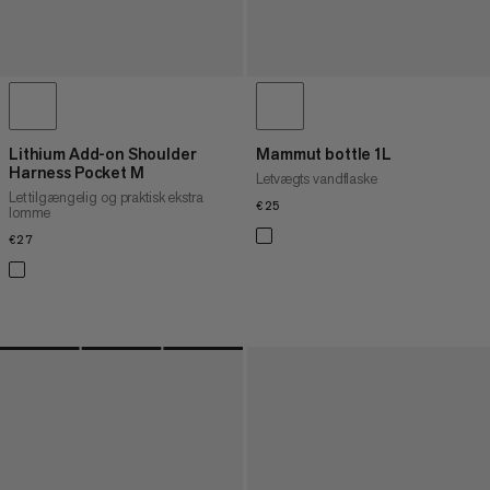
Lithium Add-on Shoulder
Mammut bottle 1L
Harness Pocket M
Letvægts vandflaske
Let tilgængelig og praktisk ekstra
€25
€25
lomme
€27
€27