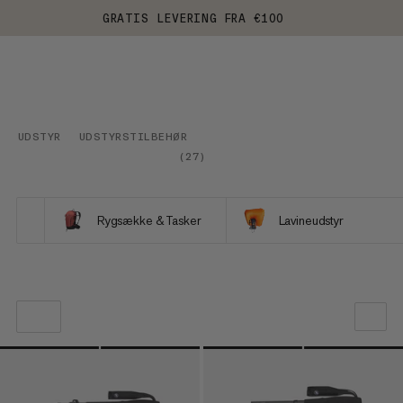
GRATIS LEVERING FRA €100
UDSTYR
UDSTYRSTILBEHØR
(
27
)
Rygsække & Tasker
Lavineudstyr
VORES ANBEFALING
PRIS LAV TIL HØJ