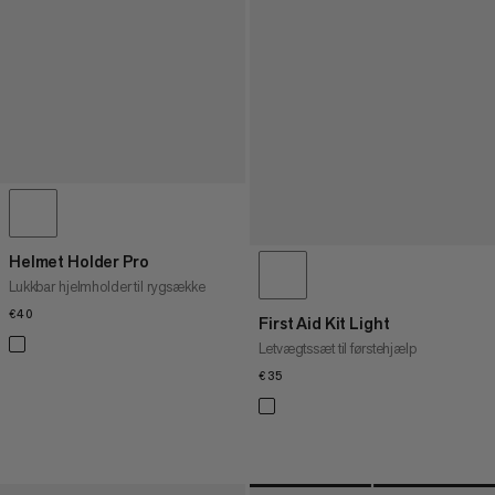
Helmet Holder Pro
Lukkbar hjelmholder til rygsække
€40
€40
First Aid Kit Light
Letvægtssæt til førstehjælp
€35
€35