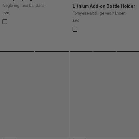
Nøglering med bandana.
Lithium Add-on Bottle Holder
Fornyelse altid lige ved hånden.
€20
€20
€20
€20