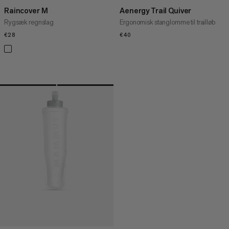
Raincover M
Aenergy Trail Quiver
Rygsæk regnslag
Ergonomisk stanglomme til trailløb
€28
€28
€40
€40