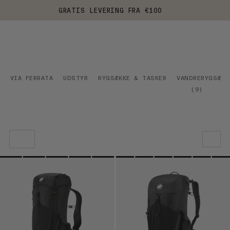
GRATIS LEVERING FRA €100
VIA FERRATA
UDSTYR
RYGSÆKKE & TASKER
VANDRERYGSÆKK
(
9
)
VORES ANBEFALING
PRIS LAV TIL HØJ
PRIS HØJ TIL LAV
HVAD ER NYT