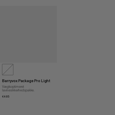
Barryvox Package Pro Light
Vægtsoptimeret
lavinesikkerhedspakke.
€485
€485