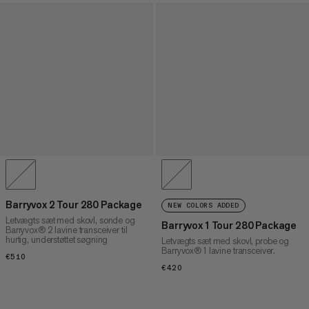
Barryvox 2 Tour 280 Package
NEW COLORS ADDED
Letvægts sæt med skovl, sonde og
Barryvox 1 Tour 280 Package
Barryvox® 2 lavine transceiver til
hurtig, understøttet søgning
Letvægts sæt med skovl, probe og
Barryvox® 1 lavine transceiver.
€510
€510
€420
€420