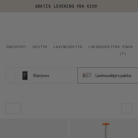
GRATIS LEVERING FRA €100
SNESPORT
UDSTYR
LAVINEUDSTYR
LAVINEUDSTYRS PAKKE
(
7
)
Barryvox
Lavineudstyrs pakke
VORES ANBEFALING
PRIS LAV TIL HØJ