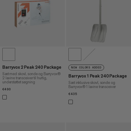
PRIS HØJ TIL LAV
HVAD ER NYT
VURDERING
Barryvox 2 Peak 240 Package
NEW COLORS ADDED
Sæt med skovl, sonde og Barryvox®
Barryvox 1 Peak 240 Package
2 lavine transceiver til hurtig,
understøttet søgning
Sæt inklusive skovl, sonde og
Barryvox® 1 lavine transceiver
€490
€490
€435
€435