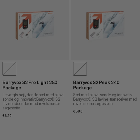
Barryvox S2 Pro Light 280
Barryvox S2 Peak 240
Package
Package
Letvægts højtydende sæt med skovl,
Sæt med skovl, sonde og innovativ
sonde og innovativt Barryvox® S2
Barryvox® S2 lavine-transceiver med
lavineudsender med revolutionær
revolutionær søgestøtte.
søgestøtte
€580
€580
€620
€620