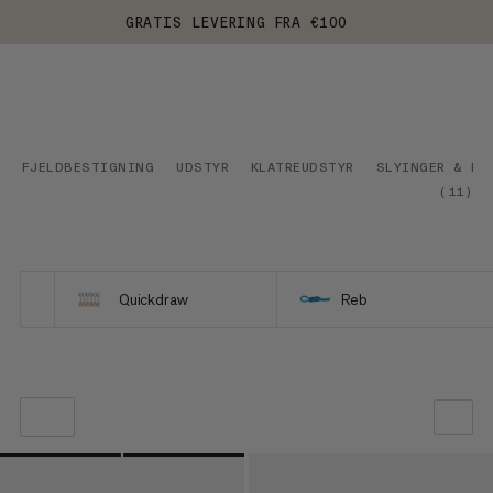
GRATIS LEVERING FRA €100
FJELDBESTIGNING
UDSTYR
KLATREUDSTYR
SLYINGER & RE
(
11
)
Quickdraw
Reb
VORES ANBEFALING