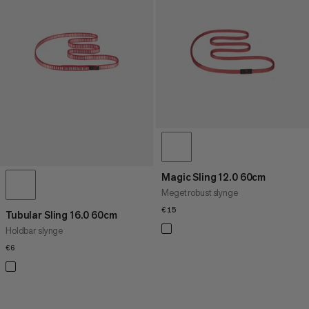
PRIS LAV TIL HØJ
PRIS HØJ TIL LAV
HVAD ER NYT
VURDERING
Magic Sling 12.0 60cm
Meget robust slynge
€15
€15
Tubular Sling 16.0 60cm
Holdbar slynge
€6
€6