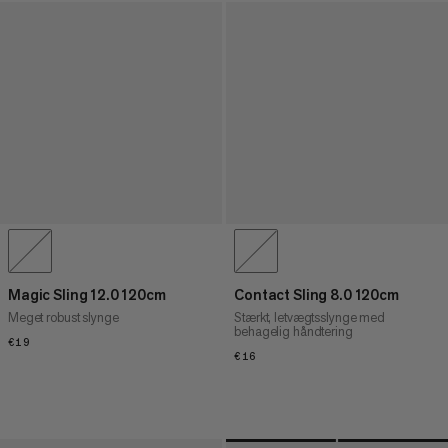
Magic Sling 12.0 120cm
Contact Sling 8.0 120cm
Meget robust slynge
Stærkt, letvægtsslynge med
behagelig håndtering
€19
€19
€16
€16