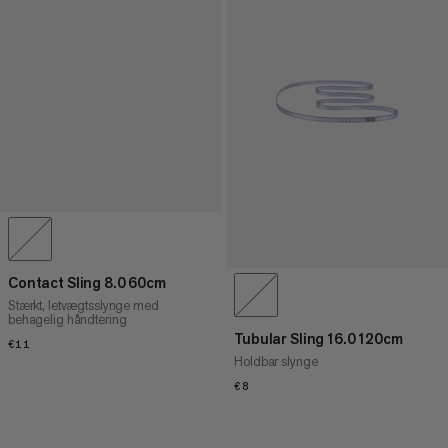
Contact Sling 8.0 60cm
Stærkt, letvægtsslynge med
behagelig håndtering
Tubular Sling 16.0 120cm
€11
€11
Holdbar slynge
€8
€8