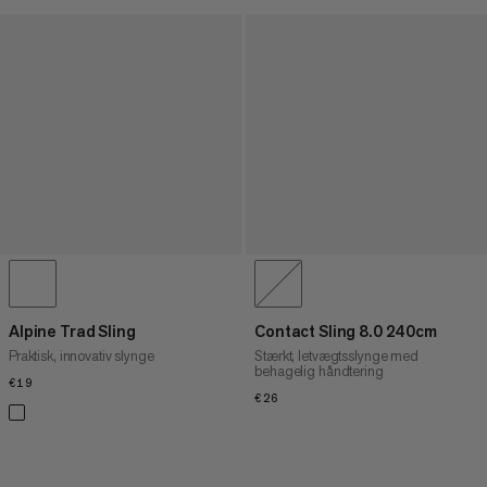
Alpine Trad Sling
Contact Sling 8.0 240cm
Praktisk, innovativ slynge
Stærkt, letvægtsslynge med
behagelig håndtering
€19
€19
€26
€26