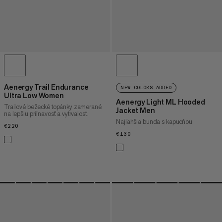
Aenergy Trail Endurance
NEW COLORS ADDED
Ultra Low Women
Aenergy Light ML Hooded
Trailové bežecké topánky zamerané
Jacket Men
na lepšiu priľnavosť a vytrvalosť.
Najľahšia bunda s kapucňou
€220
€220
€130
€130