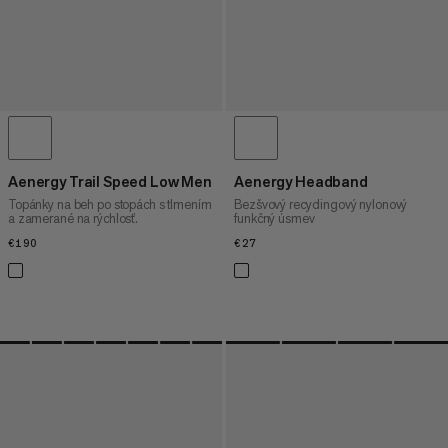
Aenergy Trail Speed Low Men
Aenergy Headband
Topánky na beh po stopách s tlmením
Bezšvový recyclingový nylonový
a zamerané na rýchlosť.
funkčný úsmev
€190
€190
€27
€27