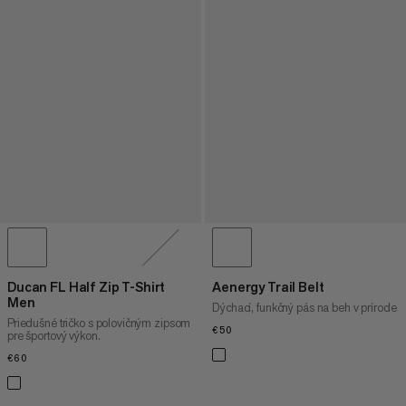
Ducan FL Half Zip T-Shirt
Aenergy Trail Belt
Men
Dýchací, funkčný pás na beh v prírode
Priedušné tričko s polovičným zipsom
€50
€50
pre športový výkon.
€60
€60