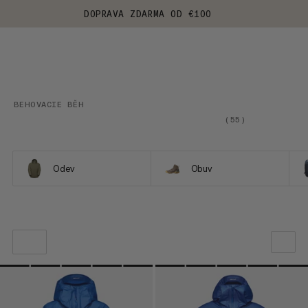
DOPRAVA ZDARMA OD €100
BEHOVACIE BĚH
(
55
)
Odev
Obuv
NAŠE ODPORÚČANIE
CENA OD NAJNIŽŠEJ PO NAJVYŠŠIU