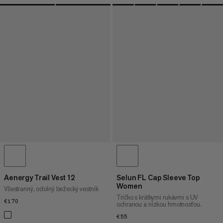
Aenergy Trail Vest 12
Selun FL Cap Sleeve Top
Women
Všestranný, odolný bežecký vestník
Tričko s krátkymi rukávmi s UV
€170
€170
ochranou a nízkou hmotnosťou.
€55
€55