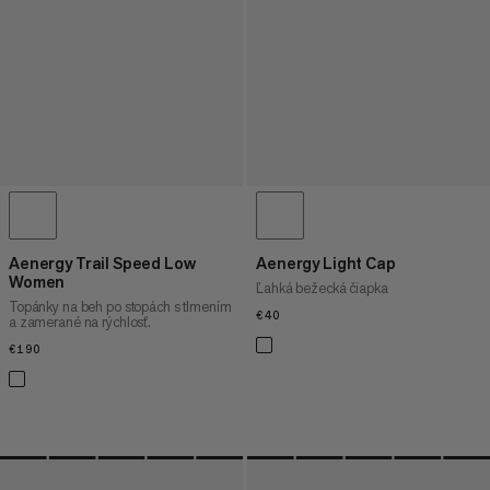
Aenergy Trail Speed Low
Aenergy Light Cap
Women
Ľahká bežecká čiapka
Topánky na beh po stopách s tlmením
€40
€40
a zamerané na rýchlosť.
€190
€190