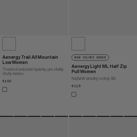
Aenergy Trail All Mountain
NEW COLORS ADDED
Low Women
Aenergy Light ML Half Zip
Trvanlivé bežecké topánky pre všetky
Pull Women
druhy terénu
Najľahší stredný vrchný štít.
€160
€160
€115
€115