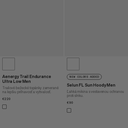
Aenergy Trail Endurance
NEW COLORS ADDED
Ultra Low Men
Selun FL Sun Hoody Men
Trailové bežecké topánky zamerané
Ľahká mikina s vestavenou ochranou
na lepšiu priľnavosť a vytrvalosť.
proti slnku.
€220
€220
€90
€90