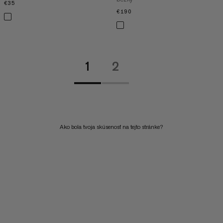
€35
€35
€190
€190
1
2
Ako bola tvoja skúsenosť na tejto stránke?