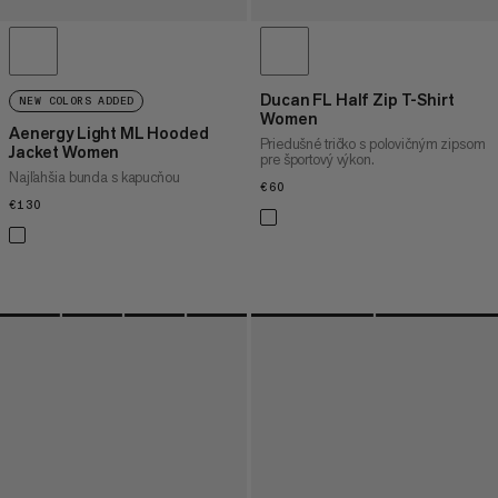
Ducan FL Half Zip T-Shirt
NEW COLORS ADDED
Women
Aenergy Light ML Hooded
Priedušné tričko s polovičným zipsom
Jacket Women
pre športový výkon.
Najľahšia bunda s kapucňou
€60
€60
€130
€130