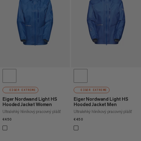
CENA VYSOKÁ AŽ NÍZKA
ČO JE NOVÉHO
HODNOTENIE
EIGER EXTREME
EIGER EXTREME
Eiger Nordwand Light HS
Eiger Nordwand Light HS
Hooded Jacket Women
Hooded Jacket Men
Ultralehký hliníkový pracovný plášť
Ultralehký hliníkový pracovný plášť
€450
€450
€450
€450