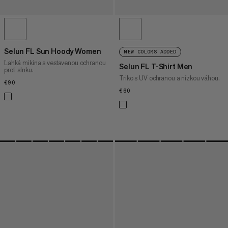
Selun FL Sun Hoody Women
NEW COLORS ADDED
Ľahká mikina s vestavenou ochranou
Selun FL T-Shirt Men
proti slnku.
Triko s UV ochranou a nízkou váhou.
€90
€90
€60
€60