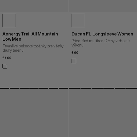
Aenergy Trail All Mountain
Ducan FL Longsleeve Women
Low Men
Priedušný multitrenažérny vrcholník
výkonu
Trvanlivé bežecké topánky pre všetky
druhy terénu
€60
€60
€160
€160