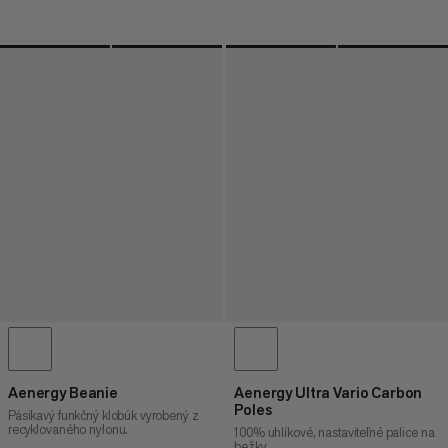
Aenergy Beanie
Aenergy Ultra Vario Carbon
Poles
Pásikavý funkčný klobúk vyrobený z
recyklovaného nylonu.
100% uhlíkové, nastaviteľné palice na
bežky