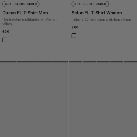
NEW COLORS ADDED
NEW COLORS ADDED
Ducan FL T-Shirt Men
Selun FL T-Shirt Women
Dýchatelné multifunkčné tričko na
Triko s UV ochranou a nízkou váhou.
výkon
€60
€60
€50
€50