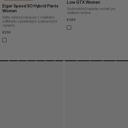
Low GTX Women
Eiger Speed SO Hybrid Pants
Vodeodolné topánky na beh po
Women
všetkom teréne.
Vetru odolné nohavice z mäkkého
€180
€180
softshellu s praktickými postrannými
zipsami.
€230
€230