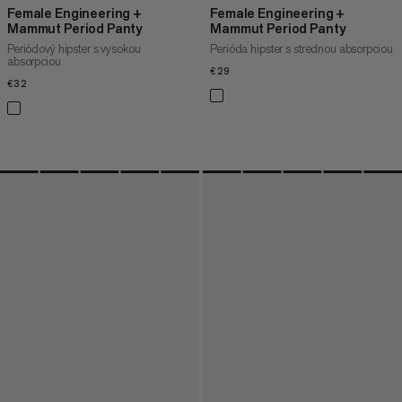
Female Engineering +
Female Engineering +
Mammut Period Panty
Mammut Period Panty
Periódový hipster s vysokou
Perióda hipster s strednou absorpciou
absorpciou
€29
€29
€32
€32