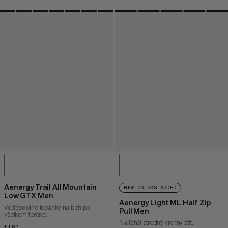
Aenergy Trail All Mountain
NEW COLORS ADDED
Low GTX Men
Aenergy Light ML Half Zip
Vodeodolné topánky na beh po
Pull Men
všetkom teréne.
Najľahší stredný vrchný štít.
€180
€180