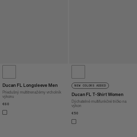
Ducan FL Longsleeve Men
NEW COLORS ADDED
Priedušný multitrenažérny vrcholník
Ducan FL T-Shirt Women
výkonu
Dýchatelné multifunkčné tričko na
€60
€60
výkon
€50
€50