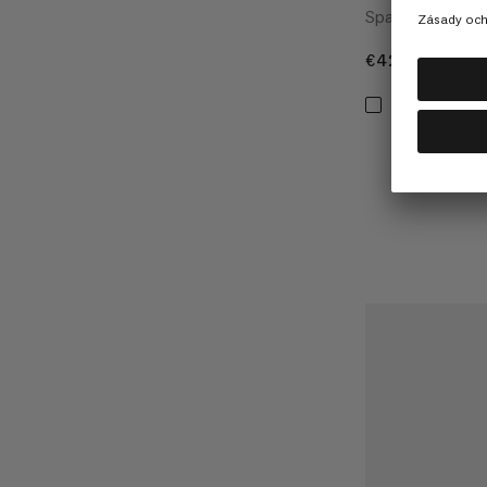
Spací vak
€420
€420