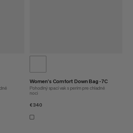
Women's Comfort Down Bag -7C
adné
Pohodlný spací vak s perím pre chladné
noci
€340
€340