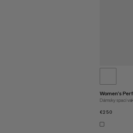
Women's Perf
Dámsky spací va
€250
€250