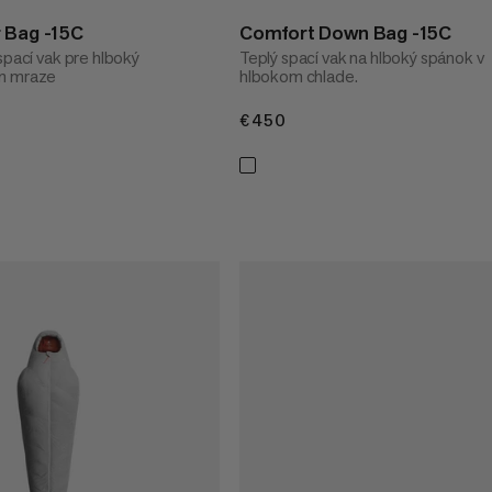
 Bag -15C
Comfort Down Bag -15C
spací vak pre hlboký
Teplý spací vak na hlboký spánok v
m mraze
hlbokom chlade.
€450
€450