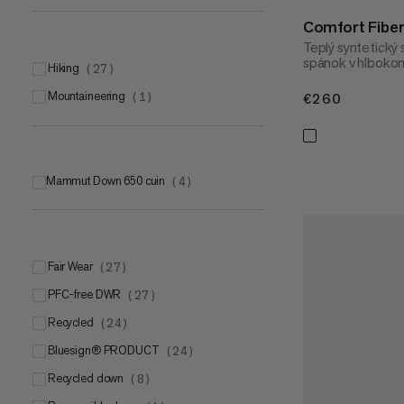
Comfort Fiber
Teplý syntetický 
spánok v hlboko
hiking
(
27
)
mountaineering
(
1
)
€260
€260
Mammut Down 650 cuin
(
4
)
Fair Wear
(
27
)
PFC-free DWR
(
27
)
Recycled
(
24
)
bluesign® PRODUCT
(
24
)
Recycled down
(
8
)