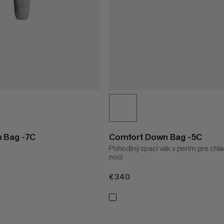
 Bag -7C
Comfort Down Bag -5C
m
Pohodlný spací vak s perím pre chl
noci
€340
€340