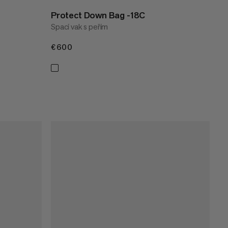
Protect Down Bag -18C
Spací vak s peřím
€600
€600