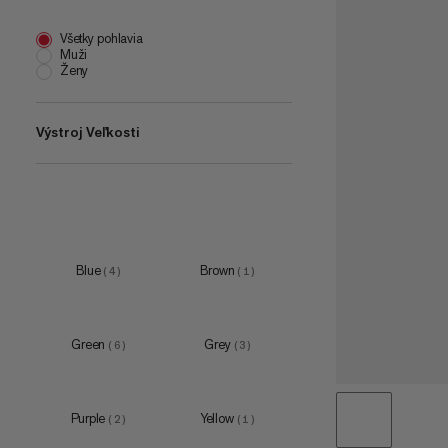
Všetky pohlavia
Muži
Ženy
Výstroj Veľkosti
S
(
1
)
M
(
5
)
L
(
9
)
Blue
Brown
(
4
)
(
1
)
XL
(
1
)
193x65cm
(
2
)
Green
Grey
(
6
)
(
3
)
200 L
(
1
)
Purple
Yellow
(
2
)
(
1
)