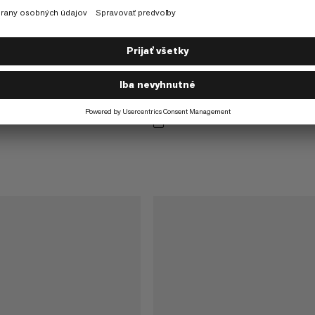
Protect Fiber Bag -18C XL
Spací vak
€450
€450