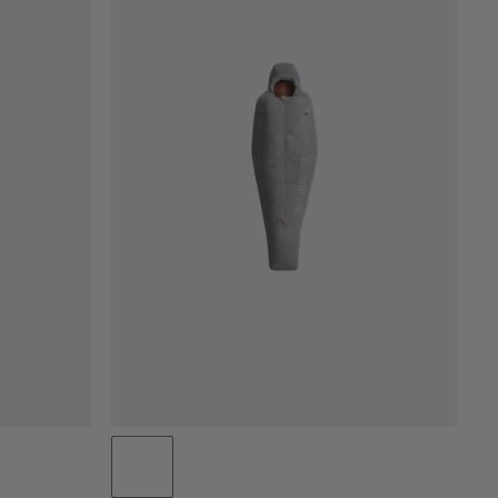
CENA OD NAJNIŽŠEJ PO NAJVYŠŠIU
CENA VYSOKÁ AŽ NÍZKA
ČO JE NOVÉHO
HODNOTENIE