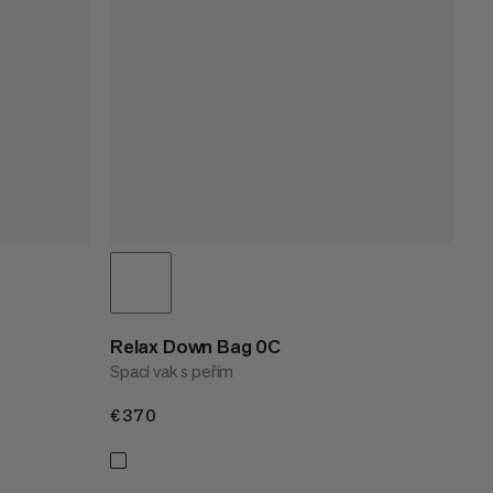
Relax Down Bag 0C
Spací vak s peřím
€370
€370