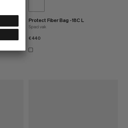
Protect Fiber Bag -18C L
Spací vak
€440
€440