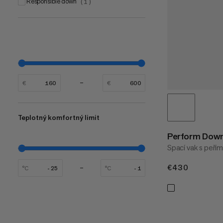
Responsible down
(
1
)
€
€
Teplotný komfortný limit
Perform Down
Spací vak s peří
€430
€430
°C
°C