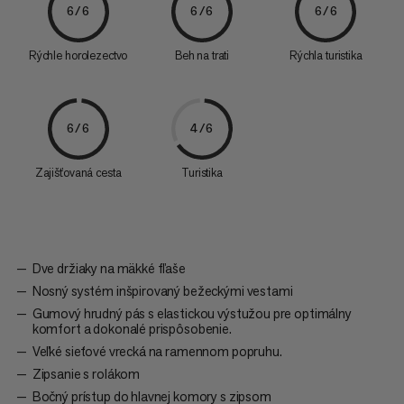
6/6
6/6
6/6
Rýchle horolezectvo
Beh na trati
Rýchla turistika
6/6
4/6
Zajišťovaná cesta
Turistika
Dve držiaky na mäkké fľaše
Nosný systém inšpirovaný bežeckými vestami
Gumový hrudný pás s elastickou výstužou pre optimálny
komfort a dokonalé prispôsobenie.
Veľké sieťové vrecká na ramennom popruhu.
Zipsanie s rolákom
Bočný prístup do hlavnej komory s zipsom