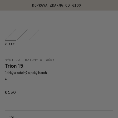
DOPRAVA ZDARMA OD €100
WHITE
VÝSTROJ
BATOHY A TAŠKY
Trion 15
Ľahký a odolný alpský batoh
+
€150
€150
15 L