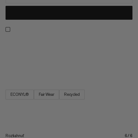
Vytvorené na prekonanie vzdialeností, tieto 2v1 šortky sú
ideálne pre dlhé behy v prírode. Neodolateľná kombinácia,
pohodlný vnútorný tesný materiál poskytuje ľahkú podporu,
aktívne riadenie vlhkosti a vrecko so stretchom na
bezproblémové uloženie smartfónu. Rýchloschnúci vonkajší
šortky pridávajú...
ECONYL®
Fair Wear
Recycled
Roztiahnuť
6/6