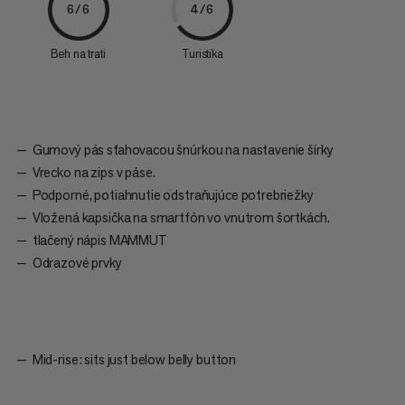
6/6
4/6
Beh na trati
Turistika
Gumový pás sťahovacou šnúrkou na nastavenie šírky
Vrecko na zips v páse.
Podporné, potiahnutie odstraňujúce potrebriežky
Vložená kapsička na smartfón vo vnutrom šortkách.
tlačený nápis MAMMUT
Odrazové prvky
Mid-rise: sits just below belly button