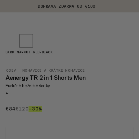
DOPRAVA ZDARMA OD €100
DARK MAMMUT RED-BLACK
ODEV
NOHAVICE A KRÁTKE NOHAVICE
Aenergy TR 2 in 1 Shorts Men
Funkčné bežecké šortky
+
€84
€84
€120
€120
–30%
30%