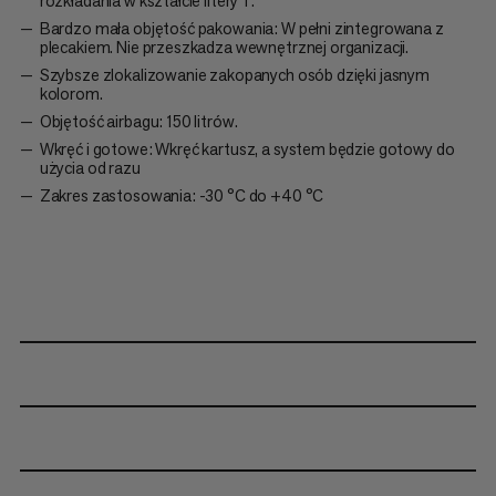
rozkładania w kształcie litery T.
Bardzo mała objętość pakowania: W pełni zintegrowana z
plecakiem. Nie przeszkadza wewnętrznej organizacji.
Szybsze zlokalizowanie zakopanych osób dzięki jasnym
kolorom.
Objętość airbagu: 150 litrów.
Wkręć i gotowe: Wkręć kartusz, a system będzie gotowy do
użycia od razu
Zakres zastosowania: -30 °C do +40 °C