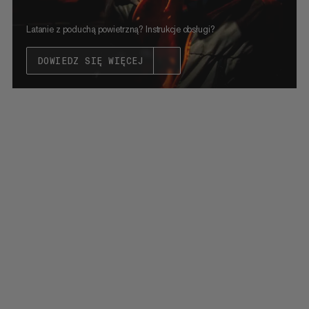
Latanie z poduchą powietrzną? Instrukcje obsługi?
DOWIEDZ SIĘ WIĘCEJ