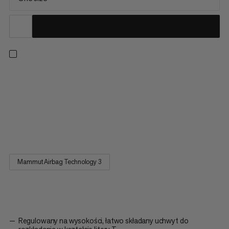
System usuwania Airbag 3.0 to system airbagów lawinowych
oparty na kwadratowym, jaskrawo kolorowym airbagu, który w
ciągu kilku sekund wypuszcza się za głową noszącego. Nowy
system jest bezpieczny i łatwy w użyciu. Jest nawet lżejszy i
mniejszy niż poprzednio i można go przymocować do
wszystkich plecaków kompatybilnych z Removable 3.0.
Mammut Airbag Technology 3
Regulowany na wysokości, łatwo składany uchwyt do