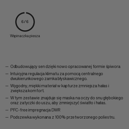
6/6
Wspinaczka piesza
Odbudowujący sen dzięki nowo opracowanej formie śpiwora
Intuicyjna regulacja klimatu za pomocą centralnego
dwukierunkowego zamka błyskawicznego.
Wygodny, miękki materiał w kapturze zmniejsza hałas i
zwiększa komfort.
W tym zestawie znajduje się maska na oczy do snu głębokiego
oraz zatyczki do uszu, aby zmniejszyć światło i hałas.
PFC-free impregnacja DWR
Podszewka wykonana z 100% przetworzonego poliestru.