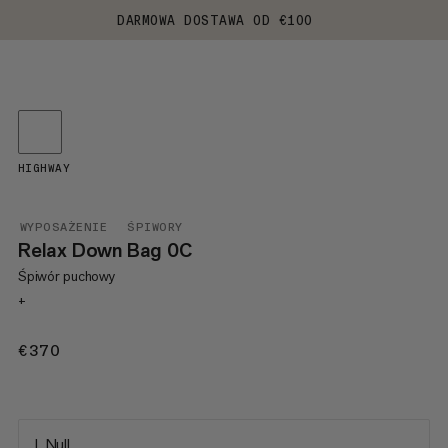
DARMOWA DOSTAWA OD €100
HIGHWAY
WYPOSAŻENIE
ŚPIWORY
Relax Down Bag 0C
Śpiwór puchowy
+
€370
€370
L Null