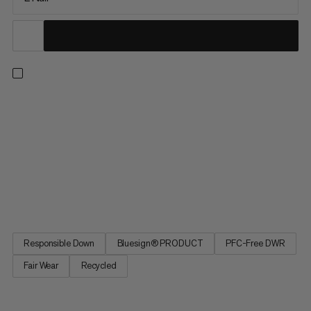
Innowacja w śpiworze: Relax Down Bag rewolucjonizuje
uczucie snu w podróży. Projekt skupia się na naturalnych
potrzebach snu oraz na hałasie, przestrzeni i temperaturze:
Materiał w okolicach głowy zapobiega uciążliwym szmerom.
Szerokość śpiwora oparta jest na naturalnej pozycji snu.
Centralny zamek błyskawiczny umożliwia regulację
temperatury wewnątrz śpiwora. Relax Down Bag. Śpiwór na
regenerujące noce w kamperze lub schronisku.
Responsible Down
Bluesign® PRODUCT
PFC-Free DWR
Fair Wear
Recycled