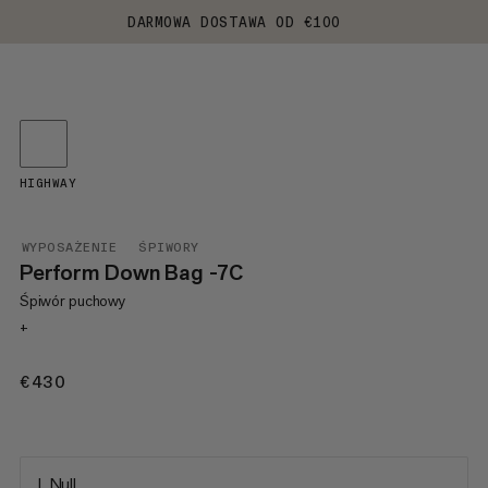
DARMOWA DOSTAWA OD €100
HIGHWAY
WYPOSAŻENIE
ŚPIWORY
Perform Down Bag -7C
Śpiwór puchowy
+
€430
€430
L Null