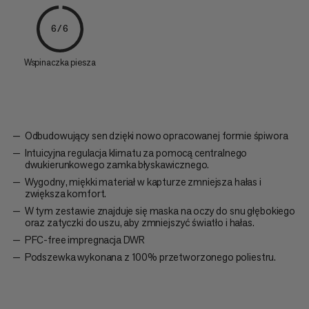
6/6
Wspinaczka piesza
Odbudowujący sen dzięki nowo opracowanej formie śpiwora
Intuicyjna regulacja klimatu za pomocą centralnego
dwukierunkowego zamka błyskawicznego.
Wygodny, miękki materiał w kapturze zmniejsza hałas i
zwiększa komfort.
W tym zestawie znajduje się maska na oczy do snu głębokiego
oraz zatyczki do uszu, aby zmniejszyć światło i hałas.
PFC-free impregnacja DWR
Podszewka wykonana z 100% przetworzonego poliestru.