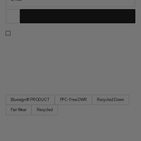
Wykonaj worek ze ściółką puchową. Śpij, aby się
zregenerować. Śpij tak wygodnie jak w swoim własnym łóżku.
Worek skupia się na naturalnych potrzebach snu, koncentrując
się na hałasie, przestrzeni i temperaturze: obszar głowy
wykonany z specjalnego materiału, który zapobiega irytującym
szmerom....
Bluesign® PRODUCT
PFC-Free DWR
Recycled Down
Fair Wear
Recycled