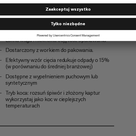
Zrewidowany anatomiczny otwór na stopę dla
większego komfortu bez dodatkowej wagi.
Garaż na suwak ogranicza zimne obszary na
końcu suwaka.
Lekka waga i niewielka objętość opakowania
Dostarczony z workiem do pakowania.
Efektywny wzór cięcia redukuje odpady o 15%
(w porównaniu do średniej branżowej)
Dostępne z wypełnieniem puchowym lub
syntetycznym
Tryb koca: rozsuń śpiwór i złożony kaptur
wykorzystaj jako koc w cieplejszych
temperaturach