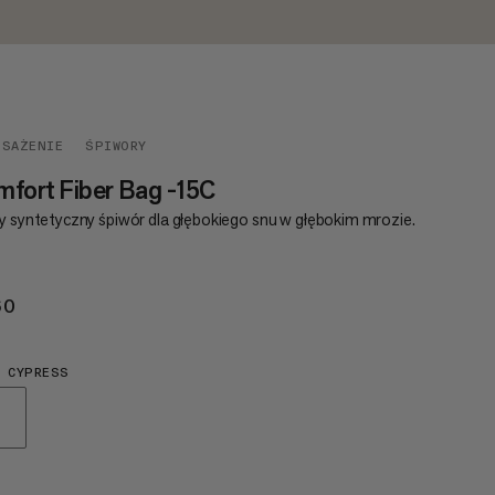
OSAŻENIE
ŚPIWORY
fort Fiber Bag -15C
ły syntetyczny śpiwór dla głębokiego snu w głębokim mrozie.
60
€260
 CYPRESS