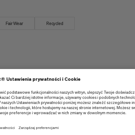
Fair Wear
Recycled
Lepsza izolacja dzięki kołnierzykowi
termicznemu