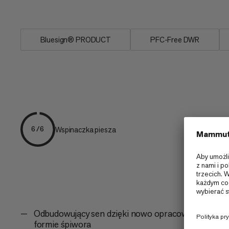
przeciwprzeciąwową, aby skutecznie...
Bluesign® PRODUCT
PFC-Free DWR
Wspinaczka piesza
6/6
Odbudowujący sen dzięki nowo opracowanej
formie śpiwora