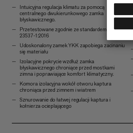
Intuicyjna regulacja klimatu za pomocą
centralnego dwukierunkowego zamka
błyskawicznego.
Przetestowane zgodnie ze standardem EN ISO
23537-1:2016
Udoskonalony zamek YKK zapobiega zacinaniu
się materiału
Izolacyjne pokrycie wzdłuż zamka
błyskawicznego chroniące przed mostkami
zimna i poprawiające komfort klimatyczny.
Komora izolacyjna wokół otworu kaptura
chroniąca przed zimnem i wiatrem
Sznurowanie do łatwej regulacji kaptura i
kołnierza ocieplającego