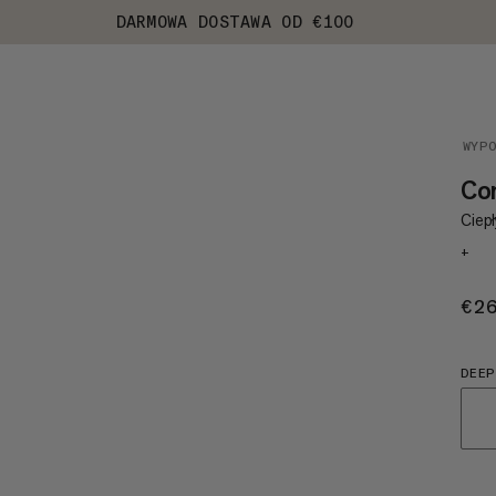
DARMOWA DOSTAWA OD €100
WYP
Com
Ciep
+
€2
DEEP