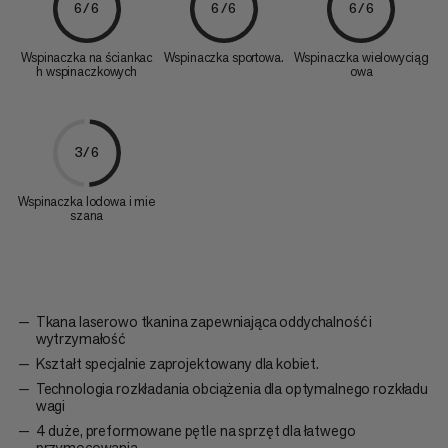
6/6
6/6
6/6
Wspinaczka na ściankac
Wspinaczka sportowa.
Wspinaczka wielowyciąg
h wspinaczkowych
owa
3/6
Wspinaczka lodowa i mie
szana
Tkana laserowo tkanina zapewniająca oddychalność i
wytrzymałość
Kształt specjalnie zaprojektowany dla kobiet.
Technologia rozkładania obciążenia dla optymalnego rozkładu
wagi
4 duże, preformowane pętle na sprzęt dla łatwego
przymocowania