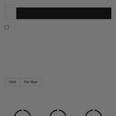
Wygodny i oddychający uprząż wspinaczkowa z optymalnym
rozkładem wagi na długie wspinanie: Comfort Fast Adjust
Harness Women, dopasowana do kobiecego ciała. Materiał
wycinany laserowo zapewnia uprzęży większą oddychalność i
wytrzymałość. Zwiększony komfort dzięki anatomicznie
zoptymalizowanemu...
UIAA
Fair Wear