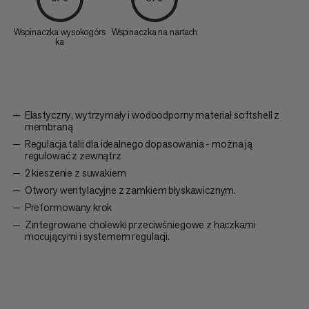
Wspinaczka wysokogórs
Wspinaczka na nartach
ka
Elastyczny, wytrzymały i wodoodporny materiał softshell z
membraną
Regulacja talii dla idealnego dopasowania - można ją
regulować z zewnątrz
2 kieszenie z suwakiem
Otwory wentylacyjne z zamkiem błyskawicznym.
Preformowany krok
Zintegrowane cholewki przeciwśniegowe z haczkami
mocującymi i systemem regulacji.