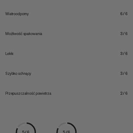
Wiatroodporny
6/6
Możliwość spakowania
3/6
Lekki
3/6
Szybko schnący
3/6
Przepuszczalność powietrza
2/6
5/6
5/6