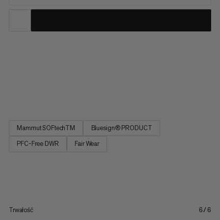
Spodnie softshell Taiss Guide oferują najbardziej wytrzymałą
ochronę przed warunkami atmosferycznymi w naszej kolekcji.
Stworzone do wspinaczki górskiej i narciarstwa skitourowego.
Wytrzymały, 3-warstwowy materiał z membraną jest całkowicie
odporny na wiatr i, dzięki impregnacji wolnej od PFC,...
Mammut SOFtechTM
Bluesign® PRODUCT
PFC-Free DWR
Fair Wear
Trwałość
6/6