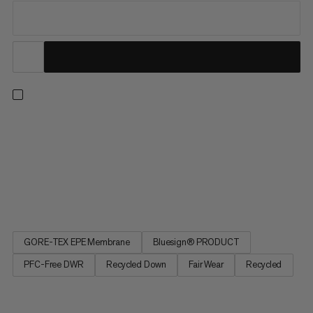
Projekt 3 w 1 do użytku w każdych warunkach pogodowych –
zarówno na górze, jak i poza nią. Lekka kurtka wewnętrzna
zapewnia niezawodne ciepło dzięki odzyskanemu puchowi.
Zewnętrzna warstwa wiatro- i wodoodporna, wykonana z
tkaniny 2-warstwowej GORE-TEX z membraną ePE bez PFC,
zapewnia doskonałą...
GORE-TEX EPE Membrane
Bluesign® PRODUCT
PFC-Free DWR
Recycled Down
Fair Wear
Recycled