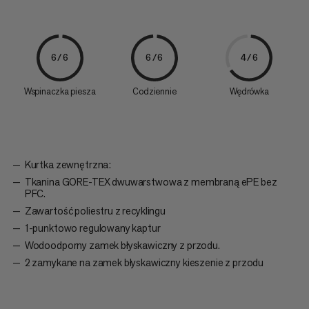
6/6
6/6
4/6
Wspinaczka piesza
Codziennie
Wędrówka
Kurtka zewnętrzna:
Tkanina GORE-TEX dwuwarstwowa z membraną ePE bez
PFC.
Zawartość poliestru z recyklingu
1-punktowo regulowany kaptur
Wodoodporny zamek błyskawiczny z przodu.
2 zamykane na zamek błyskawiczny kieszenie z przodu