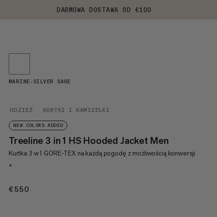
DARMOWA DOSTAWA OD €100
MARINE-SILVER SAGE
ODZIEŻ
KURTKI I KAMIZELKI
NEW COLORS ADDED
Treeline 3 in 1 HS Hooded Jacket Men
Kurtka 3 w 1 GORE-TEX na każdą pogodę z możliwością konwersji
+
€550
€550