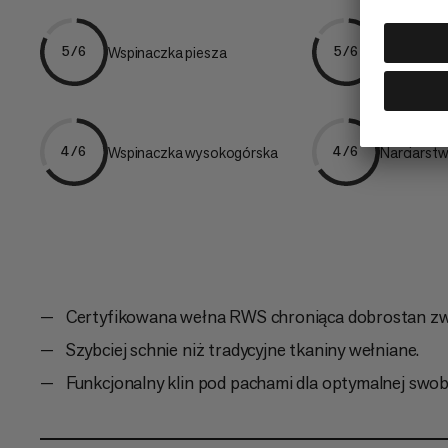
Wspinaczka piesza
Wędrówka
5/6
5/6
Wspinaczka wysokogórska
Narciarst
4/6
4/6
Certyfikowana wełna RWS chroniąca dobrostan zw
Szybciej schnie niż tradycyjne tkaniny wełniane.
Funkcjonalny klin pod pachami dla optymalnej swob