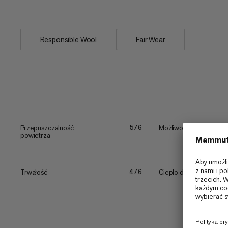
naturalnych włókien jest...
Responsible Wool
Fair Wear
Przepuszczalność
Możliwość spakowania
5/6
powietrza
Trwałość
Ciepło do wagi
4/6