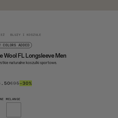
IEŻ
BLUZY I KOSZULE
W COLORS ADDED
e Wool FL Longsleeve Men
stkie naturalne koszulki sportowe.
6.50
€66.50
€95
€95
–30%
30%
NE MELANGE