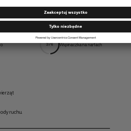
Jazda poza trasą
4/6
wo
Wspinaczka na nartach
3/6
ierząt
ody ruchu.