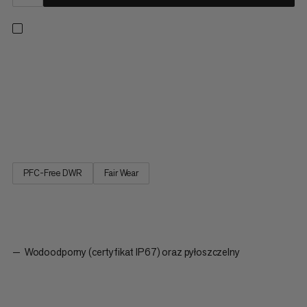
Nasz matowaty materac na 4 pory roku to doskonały
towarzysz wielodniowych przygód. Zaprojektowany z myślą o
kompakcyjności i łatwości użytkowania, w komplecie posiada
zewnętrzną torbę pompową do szybkiego, bezwilgociowego
napompowania. Zintegrowana część poduszkowa dodaje
dodatkowego komfortu, a...
PFC-Free DWR
Fair Wear
Wodoodporny (certyfikat IP67) oraz pyłoszczelny