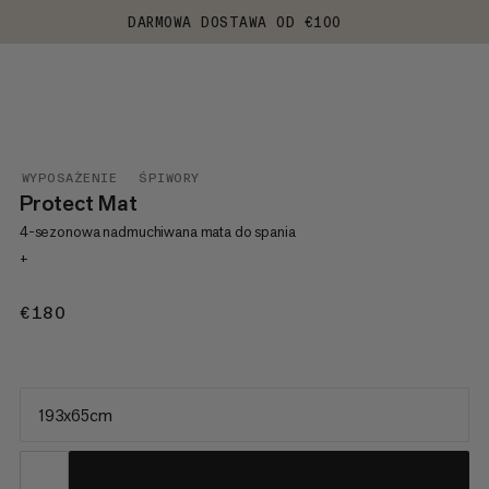
DARMOWA DOSTAWA OD €100
WYPOSAŻENIE
ŚPIWORY
Protect Mat
4-sezonowa nadmuchiwana mata do spania
+
€180
€180
193x65cm