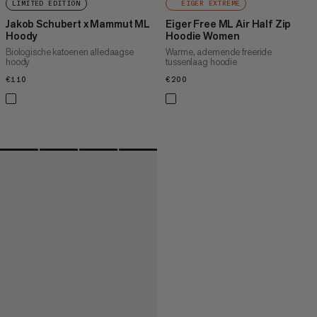
LIMITED EDITION
EIGER EXTREME
Jakob Schubert x Mammut ML
Eiger Free ML Air Half Zip
Hoody
Hoodie Women
Biologische katoenen alledaagse
Warme, ademende freeride
hoody
tussenlaag hoodie
€110
€110
€200
€200