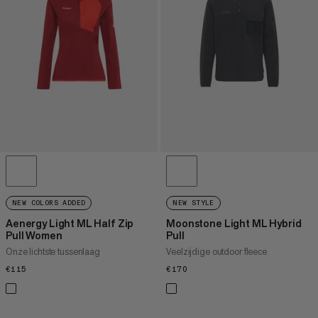
PRIJS HOOG NAAR LAAG
WAT IS ER NIEUW
BEOORDELING
NEW COLORS ADDED
NEW STYLE
Aenergy Light ML Half Zip
Moonstone Light ML Hybrid
Pull Women
Pull
Onze lichtste tussenlaag
Veelzijdige outdoor fleece
€115
€115
€170
€170