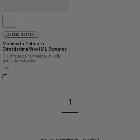
LIMITED EDITION
Mammut x Cabourn
Direttissima Wool ML Sweater
Op vintage geïnspireerde, volledig
gebreide wollen trui
€250
€250
1
Hoe was uw ervaring op deze pagina?