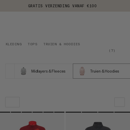
GRATIS VERZENDING VANAF €100
KLEDING
TOPS
TRUIEN & HOODIES
(
7
)
Midlayers & Fleeces
Truien & Hoodies
ONZE AANBEVELING
PRIJS LAAG NAAR HOOG