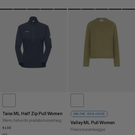
Taiss ML Half Zip Pull Women
ONLINE EXCLUSIVE
Warm, halve rits prestatie tussenlaag
Valley ML Pull Women
€100
€100
Fleece tussenlaagjas