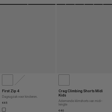
First Zip 4
Crag Climbing Shorts Midi
Kids
Dagrugzak voor kinderen.
Ademende klimshorts van midi-
€45
€45
lengte
€40
€40