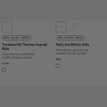
NEW COLORS ADDED
NEW COLORS ADDED
Treeline HS Thermo Overall
Fall Line Mitten Kids
Kids
Waterdichte, geïsoleerde
multifunctionele wanten
Geïsoleerde, waterdichte
multifunctionele overall
€50
€50
€140
€140