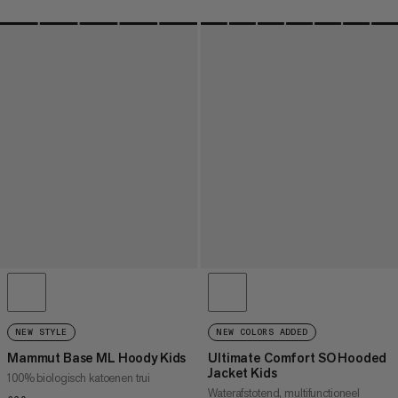
NEW STYLE
NEW COLORS ADDED
Mammut Base ML Hoody Kids
Ultimate Comfort SO Hooded
Jacket Kids
100% biologisch katoenen trui
Waterafstotend, multifunctioneel