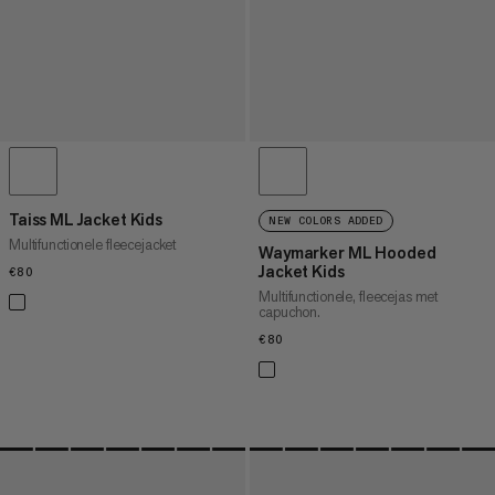
Taiss ML Jacket Kids
NEW COLORS ADDED
Multifunctionele fleecejacket
Waymarker ML Hooded
Jacket Kids
€80
€80
Multifunctionele, fleecejas met
capuchon.
€80
€80