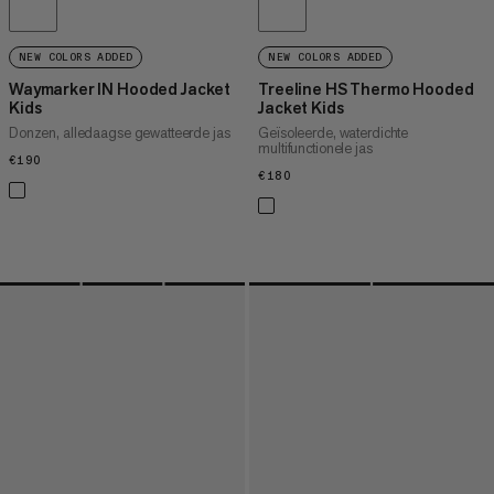
NEW COLORS ADDED
NEW COLORS ADDED
Waymarker IN Hooded Jacket
Treeline HS Thermo Hooded
Kids
Jacket Kids
Donzen, alledaagse gewatteerde jas
Geïsoleerde, waterdichte
multifunctionele jas
€190
€190
€180
€180