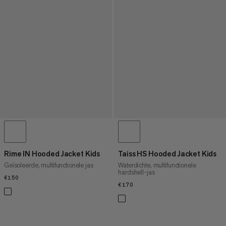
Rime IN Hooded Jacket Kids
Taiss HS Hooded Jacket Kids
Geïsoleerde, multifunctionele jas
Waterdichte, multifunctionele
hardshell-jas
€150
€150
€170
€170