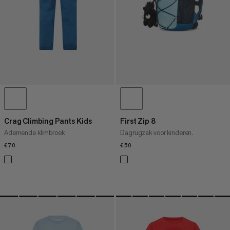
WAT IS ER NIEUW
BEOORDELING
Crag Climbing Pants Kids
First Zip 8
Ademende klimbroek
Dagrugzak voor kinderen.
€70
€70
€50
€50