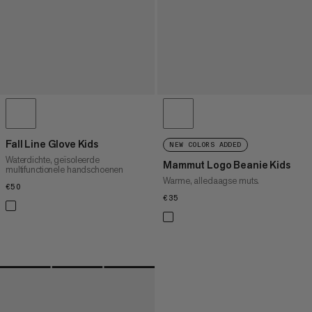
Fall Line Glove Kids
NEW COLORS ADDED
Waterdichte, geïsoleerde
Mammut Logo Beanie Kids
multifunctionele handschoenen
Warme, alledaagse muts.
€50
€50
€35
€35