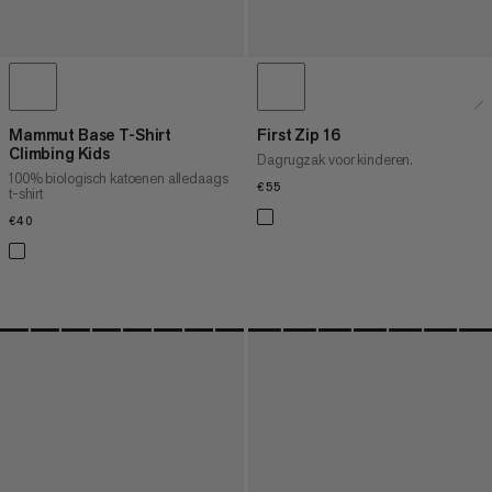
Mammut Base T-Shirt
First Zip 16
Climbing Kids
Dagrugzak voor kinderen.
100% biologisch katoenen alledaags
€55
€55
t-shirt
€40
€40