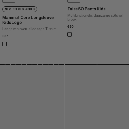
Taiss SO Pants Kids
NEW COLORS ADDED
Multifunctionele, duurzame softshell
Mammut Core Longsleeve
broek
Kids Logo
€90
€90
Lange mouwen, alledaags T-shirt.
€35
€35