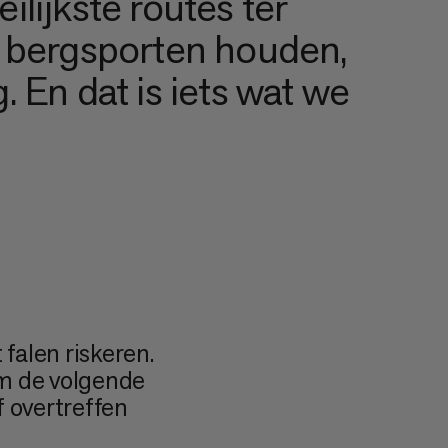
lijkste routes ter
n bergsporten houden,
 En dat is iets wat we
falen riskeren.
om de volgende
f overtreffen