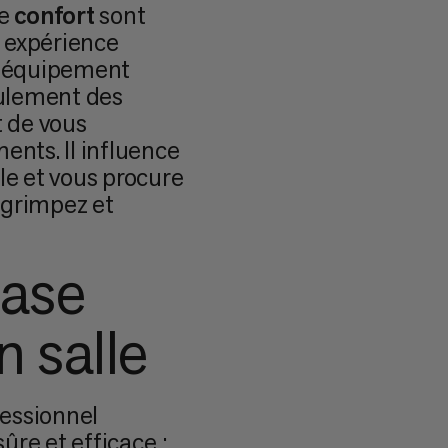
le
confort
sont
 expérience
équipement
eulement des
 de vous
nts. Il influence
elle et vous procure
 grimpez et
base
n salle
fessionnel
ûre et efficace :