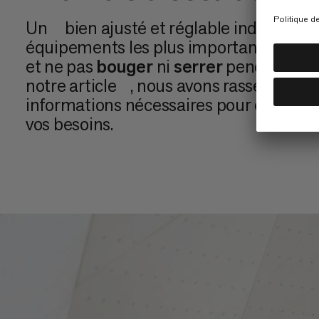
Un
bien ajusté et réglable individuell
équipements les plus importants. Il doit
et ne pas
bouger
ni
serrer
pendant l'es
notre article
, nous avons rassemblé to
informations nécessaires pour choisir l
vos besoins.