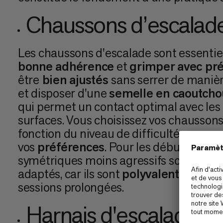
Chaussons d’escalad
Les chaussons d'escalade sont essentie
bonne adhérence
et
grimper
avec pré
être
bien ajustés
sans serrer de manièr
et disposer d'une
semelle en caoutcho
qui permet un contact optimal avec les 
surfaces. Vous choisissez vos chausson
fonction du niveau de difficulté que vou
vos
préférences
. Pour les débutants, l
symétriques moins agressifs sont géné
adaptés, car ils sont
polyvalents
et
con
sessions prolongées.
Harnais d'escalade