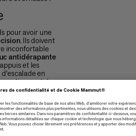
e
ls pour avoir une
cision
. Ils doivent
e inconfortable
uc antidérapante
appuis et les
s d'escalade en
s pratiquez et de
es modèles
ralement plus
fortables
pour les