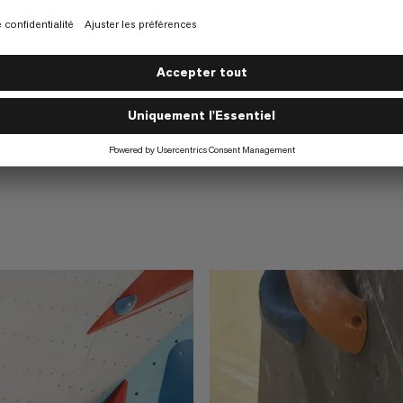
ement est l'un des
 être
confortable
calade. Dans
utes les
e harnais adapté à