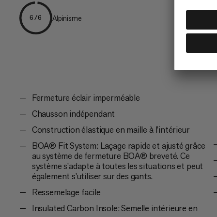
Alpinisme
6/6
Fermeture éclair imperméable
Chausson indépendant
Construction élastique en maille à l’intérieur
BOA® Fit System: Laçage rapide et ajusté grâce
au système de fermeture BOA® breveté. Ce
système s’adapte à toutes les situations et peut
également s’utiliser sur des gants.
Ressemelage facile
Insulated Carbon Insole: Semelle intérieure en