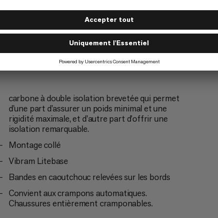
carbone à double isolation brevetée qui permet
d’une part d’assurer un poids minimal et une
rigidité maximale, et d’autre part d’offrir une
isolation remarquable.
Montage collé
Vibram Litebase
Bandes en caoutchouc relevées sur les bords
Convient aux crampons automatiques.
Chaussures entièrement cramponables.