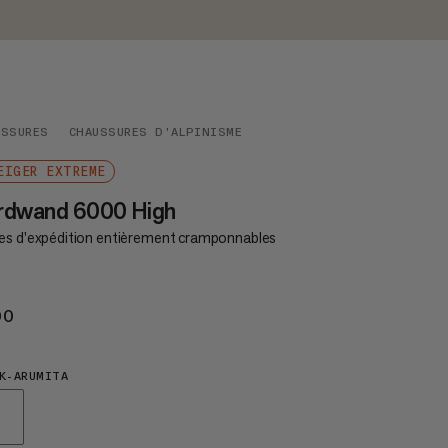
USSURES
CHAUSSURES D'ALPINISME
EIGER EXTREME
rdwand 6000 High
es d'expédition entièrement cramponnables
00
€900
K-ARUMITA