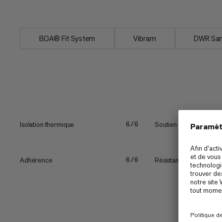
pour un...
BOA® Fit System
Vibram
DWR San
Isolation thermique
Soutien
6/6
Adhérence
Résistance à l’eau
6/6