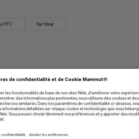
s PFC
Fair Wear
Protection
6/6
6/6
Amorti
5/6
4/6