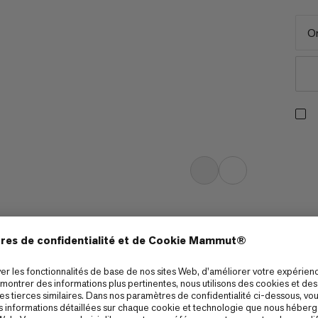
On
 assure la protection de ton DVA
essions extérieures pendant les
che, le rangement ou le transport
e le transporter facilement et de le