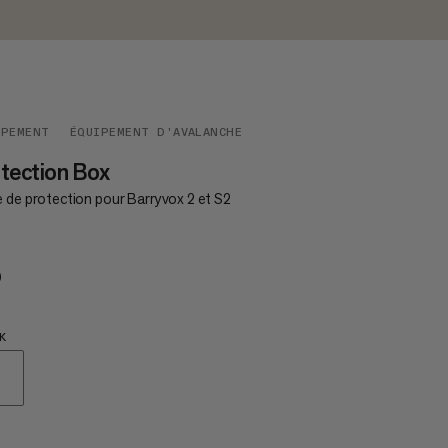
IPEMENT
ÉQUIPEMENT D'AVALANCHE
tection Box
e de protection pour Barryvox 2 et S2
0
€30
K