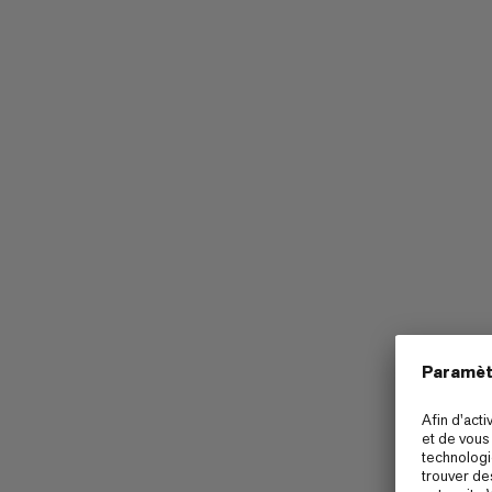
Compacte et robuste, la Protection Box
Barryvox contre les chocs et autres agr
entraînements à la recherche en avalan
de ton DVA. Sa taille compacte permet d