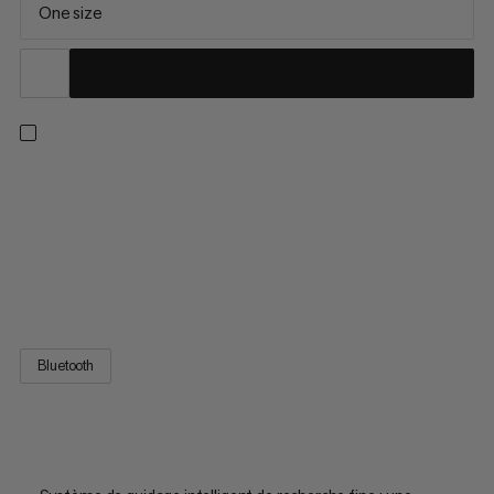
One size
Le DVA compact saura convaincre les plus réticents grâce à
son mode d’utilisation intuitif, sa portée de 70 m et ses
caractéristiques qui guident la recherche de victimes avec un
maximum d’efficacité et d’assistance – même lors de
scénarios de sauvetage compliqués. Pour augmenter votre
sécurité...
Bluetooth