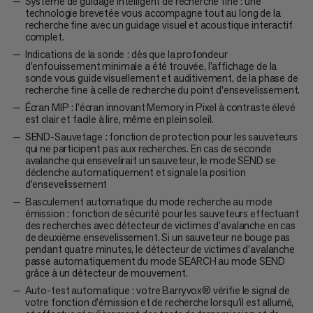
Système de guidage intelligent de recherche fine : une
technologie brevetée vous accompagne tout au long de la
recherche fine avec un guidage visuel et acoustique interactif
complet.
Indications de la sonde : dès que la profondeur
d’enfouissement minimale a été trouvée, l’affichage de la
sonde vous guide visuellement et auditivement, de la phase de
recherche fine à celle de recherche du point d’ensevelissement.
Écran MIP : l’écran innovant Memory in Pixel à contraste élevé
est clair et facile à lire, même en plein soleil.
SEND-Sauvetage : fonction de protection pour les sauveteurs
qui ne participent pas aux recherches. En cas de seconde
avalanche qui ensevelirait un sauveteur, le mode SEND se
déclenche automatiquement et signale la position
d’ensevelissement
Basculement automatique du mode recherche au mode
émission : fonction de sécurité pour les sauveteurs effectuant
des recherches avec détecteur de victimes d’avalanche en cas
de deuxième ensevelissement. Si un sauveteur ne bouge pas
pendant quatre minutes, le détecteur de victimes d’avalanche
passe automatiquement du mode SEARCH au mode SEND
grâce à un détecteur de mouvement.
Auto-test automatique : votre Barryvox® vérifie le signal de
votre fonction d’émission et de recherche lorsqu’il est allumé,