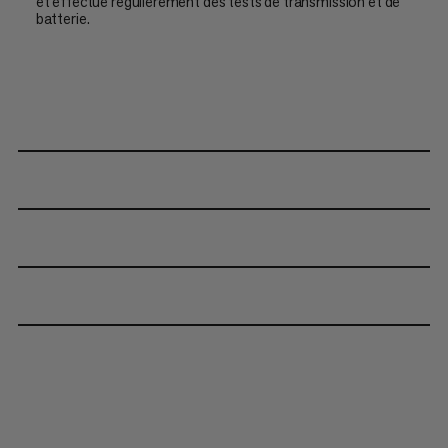
et effectue régulièrement des tests de transmission et de
batterie.