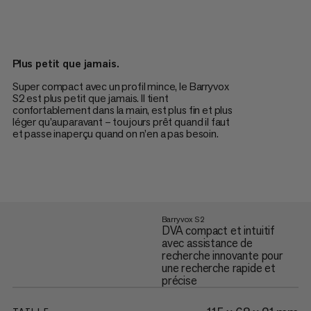
Plus petit que jamais.
Super compact avec un profil mince, le Barryvox
S2 est plus petit que jamais. Il tient
confortablement dans la main, est plus fin et plus
léger qu’auparavant – toujours prêt quand il faut
et passe inaperçu quand on n’en a pas besoin.
Barryvox S2
DVA compact et intuitif
avec assistance de
recherche innovante pour
une recherche rapide et
précise