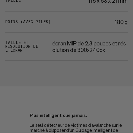
115 x 68 x 21 mm
TAILLE
180 g
POIDS (AVEC PILES)
écran MIP de 2,3 pouces et rés
TAILLE ET
RÉSOLUTION DE
olution de 300x240px
L'ÉCRAN
Plus intelligent que jamais.
Le seul détecteur de victimes d’avalanche sur le
marché à disposer d’un Guidage Intelligent de