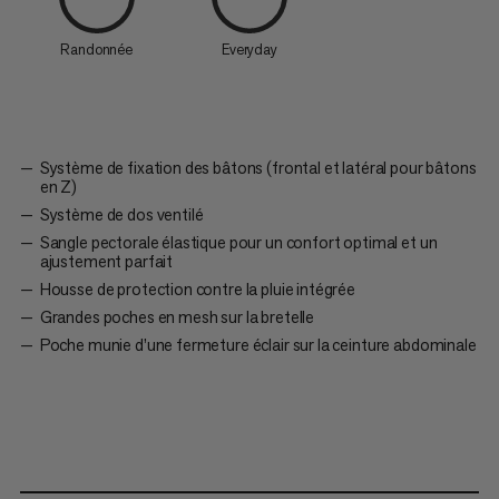
Randonnée
Everyday
Système de fixation des bâtons (frontal et latéral pour bâtons
en Z)
Système de dos ventilé
Sangle pectorale élastique pour un confort optimal et un
ajustement parfait
Housse de protection contre la pluie intégrée
Grandes poches en mesh sur la bretelle
Poche munie d’une fermeture éclair sur la ceinture abdominale