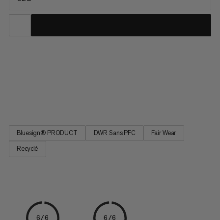
Ce sac à dos unisexe de 32 litres allie confort léger et accès
facilité pour les randonnées à la journée. Le système de dos
ventilé retravaillé combine une aération maximale à un
rembourrage stratégique pour se faire oublier. Une poche
frontale facile d’accès en maille filet et des poches latérales...
Bluesign® PRODUCT
DWR Sans PFC
Fair Wear
Recyclé
6/6
6/6