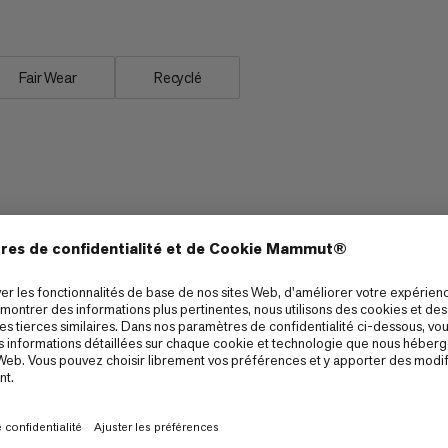
Fair Wear
Recyclé
Ski Touring
6/6