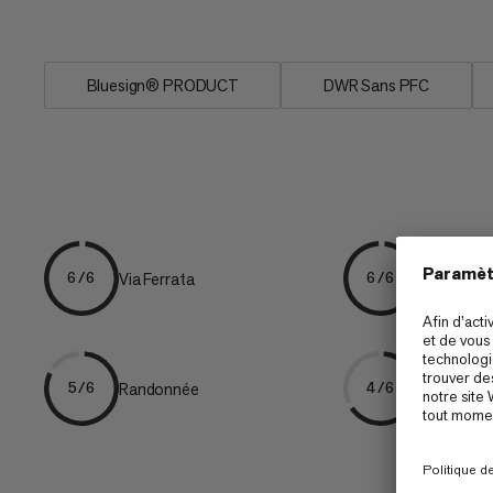
polyvalent déperlant en...
Bluesign® PRODUCT
DWR Sans PFC
Via Ferrata
Alpinisme
6/6
6/6
Randonnée
Approche
5/6
4/6