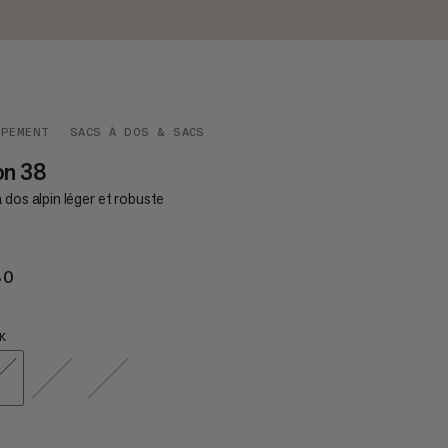
IPEMENT
SACS À DOS & SACS
on 38
 dos alpin léger et robuste
80
€180
K