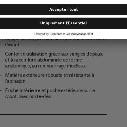
Compatible avec système d’hydratation
Fixation pour corde sur le rabat
Sangle de compression serrable sur le côté ou le
devant
Confort d’utilisation grâce aux sangles d’épaule
et à la ceinture abdominale de forme
anatomique, au rembourrage moelleux
Matière extérieure robuste et résistante à
l’abrasion
Poche intérieure et poche extérieure sur le
rabat, avec porte-clés