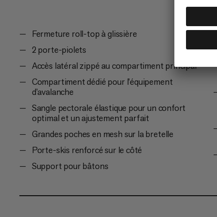
Fermeture roll-top à glissière
2 porte-piolets
Accès latéral zippé au compartiment principal
Compartiment dédié pour l’équipement
d’avalanche
Sangle pectorale élastique pour un confort
optimal et un ajustement parfait
Grandes poches en mesh sur la bretelle
Porte-skis renforcé sur le côté
Support pour bâtons