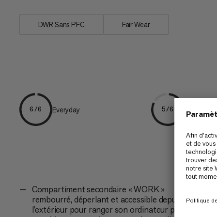
DWR Sans PFC
Fair Wear
Everyday
Escalade
6/6
5/6
Compartiment secondaire « WORK »
rembourré, déperlant et accessible depuis
l’extérieur pour ranger son ordinateur portable,