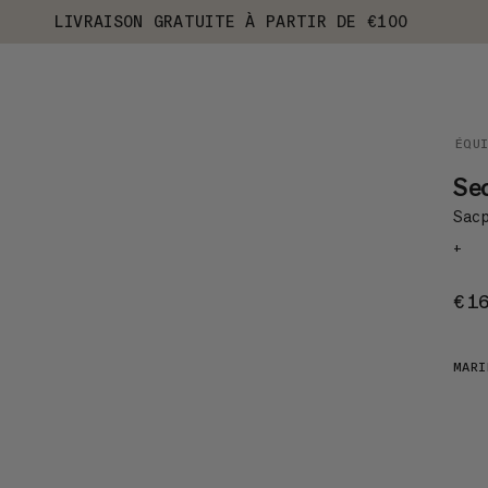
LIVRAISON GRATUITE À PARTIR DE €100
ÉQU
Se
Sac p
+
€1
MARI