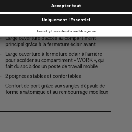
Peut se fixer à la poignée d’un sac à roulettes
Compartiment extérieur à fermeture éclair
résistant aux intempéries
Poche filet intérieure à fermeture éclair
Large ouverture d’accès au compartiment
principal grâce à la fermeture éclair avant
Large ouverture à fermeture éclair à l’arrière
pour accéder au compartiment « WORK », qui
fait du sac à dos un poste de travail mobile
2 poignées stables et confortables
Confort de port grâce aux sangles d’épaule de
forme anatomique et au rembourrage moelleux