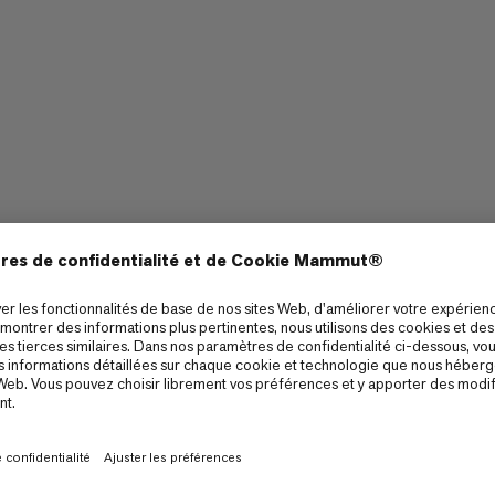
Bretelle escamotable
Porté sac à dos, épaule/bandoulière ou main