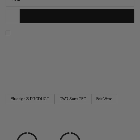
Le sac à dos conçu et optimisé pour le transport d’un
équipement complet d’escalade. Chaque détail a été pris en
compte : fixation de la corde, compartiments intérieurs,
boucles pour dégaines, sac à corde intégré (protège la corde
de la saleté et évite qu’elle ne vrille sur elle-même). Le reste
se...
Bluesign® PRODUCT
DWR Sans PFC
Fair Wear