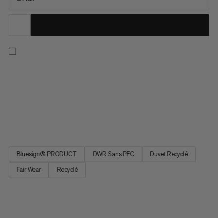
Activités extrêmes, innovation extrême : Protect Down Bag
-18C. Ce sac de couchage offre un confort maximal dans les
situations extrêmes. Il est doté d’une membrane imperméable
au niveau de la tête et des pieds. Il offre suffisamment
d’espace à l’intérieur, pour encore plus de confort. La
fermeture...
Bluesign® PRODUCT
DWR Sans PFC
Duvet Recyclé
Fair Wear
Recyclé