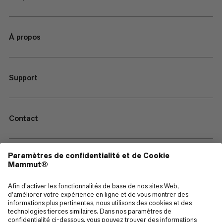
À propos
Support
Contact
—