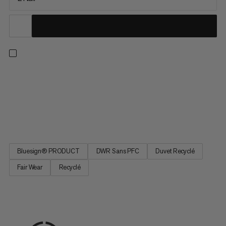
Perform Down Bag. Profitez d’un sommeil réparateur. Vous
aurez l’impression d’être dans votre lit. Visant à répondre aux
besoins naturels du sommeil, ce sac de couchage se concentre
sur les bruits, l’espace et la température : au niveau de la tête, il
est doté d’un tissu spécial qui ne fait pas de...
Bluesign® PRODUCT
DWR Sans PFC
Duvet Recyclé
Fair Wear
Recyclé