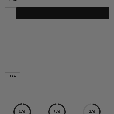
Voici ta dégaine ultralégère pour des performances de haut
niveau en montagne. Les mousquetons et l’étroite sangle
Dyneema® forment une excellente équipe en termes de
poids et de performance. Les doigts fils offrent en outre de
nombreux avantages : ils réduisent l’effet « coup de fouet »,...
UIAA
6/6
6/6
3/6