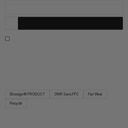
Avec ce pantalon softshell chaud, les randonnées durant les
froides journées d’hiver deviennent des moments de plaisir
absolu. Ce habit, presque entièrement recyclé, est composé
de 3 couches de Softshell et d’une doublure intérieure en
polaire douce qui protège non seulement de l’humidité, mais...
Bluesign® PRODUCT
DWR Sans PFC
Fair Wear
Recyclé