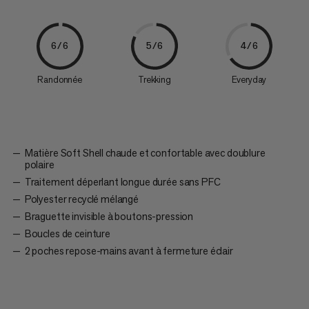
6/6
5/6
4/6
Randonnée
Trekking
Everyday
Matière Soft Shell chaude et confortable avec doublure
polaire
Traitement déperlant longue durée sans PFC
Polyester recyclé mélangé
Braguette invisible à boutons-pression
Boucles de ceinture
2 poches repose-mains avant à fermeture éclair