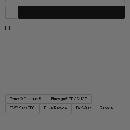
Les 700 cuin de cette veste isolante garantissent que vous
resterez bien au chaud, même pendant les froides journées
d’hiver. Mais une Waymarker est tellement plus : non seulement
son matériau extérieur Pertex® Quantum coupe-vent et
déperlant est entièrement recyclé, mais son garnissage en
duvet l’est également : un pas significatif vers le circuit fermé
et une production responsable avec le moins d’impact possible
sur notre environnement.
Pertex® Quantum®
Bluesign® PRODUCT
DWR Sans PFC
Duvet Recyclé
Fair Wear
Recyclé