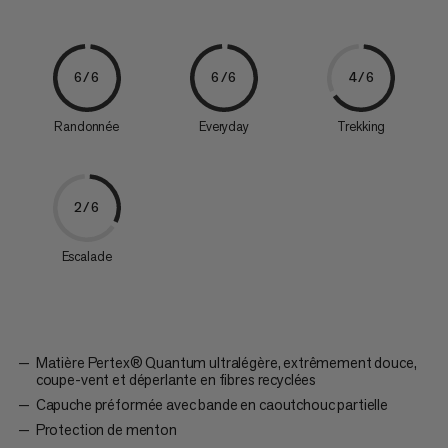
6/6
6/6
4/6
Randonnée
Everyday
Trekking
2/6
Escalade
Matière Pertex® Quantum ultralégère, extrêmement douce,
coupe-vent et déperlante en fibres recyclées
Capuche préformée avec bande en caoutchouc partielle
Protection de menton